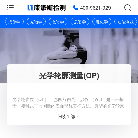
400-9621-929
成像学
光谱学
色谱学
质谱学
理化学
功能测试
光学轮廓测量(OP)
光学轮廓仪（OP），也称为 白光干涉仪 （WLI）是一种基
于非接触式干涉测量的表面形貌表征方法。典型的光学轮廓
仪分析提供2D和3D图像 表面分析 ，许多粗糙度统计数据和
阅读全部
特征维度。 除了这些标准测量之外，EAG 还可以使用我们
最先进的 Bruker Contour GTX-8 3D 和 NPFlex 光学仪器执
行许多高级光学轮廓分析。 这些包括： 分析自动化，用于