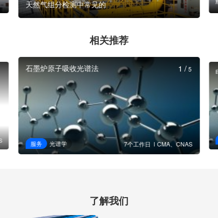
天然气组分检测中常见的
相关推荐
石墨炉原子吸收光谱法
1
/
5
S
服务
光谱学
7个工作日
CMA、CNAS
了解我们