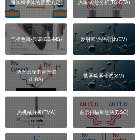
固体和液体的密度测定(
热重-差热分析(TG-DTA)
气相色谱-质谱(GC-MS)
发射率/热辐射比(EV)
激光诱导击穿光谱
盐雾喷雾测试(SM)
(LIBS)
热机械分析(TMA)
差示扫描量热法(DSC)