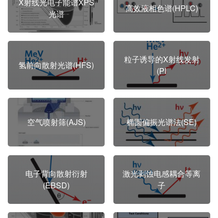
X射线光电子能谱XPS
高效液相色谱(HPLC)
光谱
粒子诱导的X射线发射
氢前向散射光谱(HFS)
(PI
空气喷射筛(AJS)
椭圆偏振光谱法(SE)
电子背向散射衍射
激光剥蚀电感耦合等离
(EBSD)
子