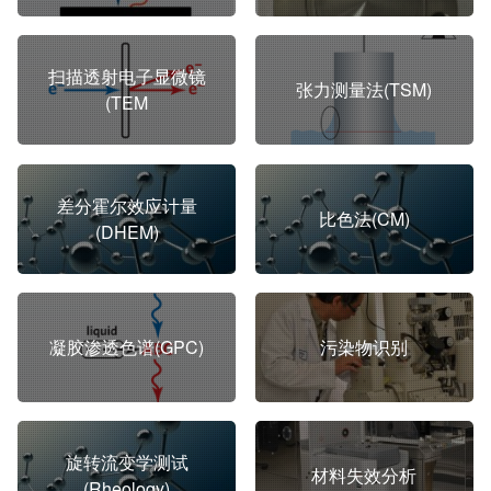
扫描透射电子显微镜
张力测量法(TSM)
(TEM
差分霍尔效应计量
比色法(CM)
(DHEM)
凝胶渗透色谱(GPC)
污染物识别
旋转流变学测试
材料失效分析
(Rheology)