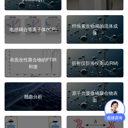
纤维素生物膜的流体成
电感耦合等离子体(ICP)
像
表面改性聚合物的FTIR
折射仪折光仪测试(RM)
和接
原子力显微镜聚合物表
翘曲分析
面