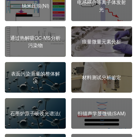
电感耦合等离子体发射
纳米压痕(NI)
光
通过热解吸GC-MS分析
痕量微量元素分析
污染物
表面污染测量的整体解
材料测试分析鉴定
决
石墨炉原子吸收光谱法(
扫描声学显微镜(SAM)