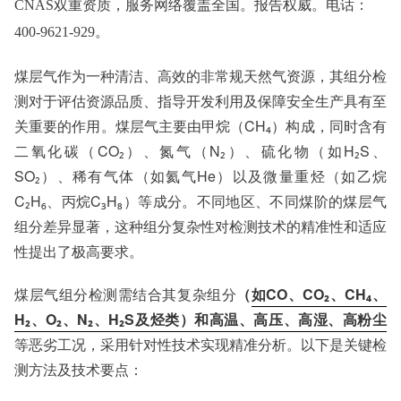
服务对象：企事业单位、高等院校、科研院所
CNAS双重资质，服务网络覆盖全国。报告权威。电话：
服务方向：采购销售、竞标投标、生产研发、科研数据、诊
400-9621-929。
断优化、司法服务
检测标准：国家标准、行业标准、企业标准、地方标准、国
煤层气作为一种清洁、高效的非常规天然气资源，其组分检
外标准、非标定制
测对于评估资源品质、指导开发利用及保障安全生产具有至
关重要的作用。煤层气主要由甲烷（CH₄）构成，同时含有
二氧化碳（CO₂）、氮气（N₂）、硫化物（如H₂S、
SO₂）、稀有气体（如氦气He）以及微量重烃（如乙烷
C₂H₆、丙烷C₃H₈）等成分。不同地区、不同煤阶的煤层气
组分差异显著，这种组分复杂性对检测技术的精准性和适应
性提出了极高要求。
煤层气组分检测需结合其复杂组分
（
如CO、CO₂、CH₄、
H₂、O₂、N₂、H₂S及烃类）和高温、高压、高湿、高粉尘
等恶劣工况，采用针对性技术实现精准分析。以下是关键检
测方法及技术要点：