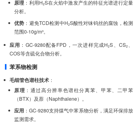
原理
：利用H₂S在火焰中激发产生的特征光谱进行定量
分析。
优势
：避免TCD检测中H₂S酸性对铼钨丝的腐蚀，检测
范围0-10g/m³。
应用
：GC-9280配备FPD，一次进样完成H₂S、CS₂、
COS等含硫化合物分析。
苯系物检测
毛细管色谱柱技术
：
原理
：通过高分辨率色谱柱分离苯、甲苯、二甲苯
（BTX）及萘（Naphthalene）。
应用
：GC-9280支持煤气中苯系物分析，满足环保排放
监测需求。