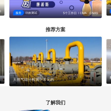
S
服务
功效测试
5个工作日
CMA、CNAS
推荐方案
天然气组分检测中常见的
了解我们