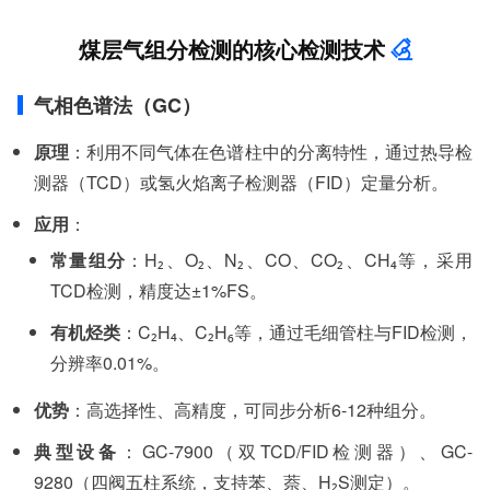
煤层气组分检测的核心检测技术
气相色谱法（GC）
原理
：利用不同气体在色谱柱中的分离特性，通过热导检
测器（TCD）或氢火焰离子检测器（FID）定量分析。
应用
：
常量组分
：H₂、O₂、N₂、CO、CO₂、CH₄等，采用
TCD检测，精度达±1%FS。
有机烃类
：C₂H₄、C₂H₆等，通过毛细管柱与FID检测，
分辨率0.01%。
优势
：高选择性、高精度，可同步分析6-12种组分。
典型设备
：GC-7900（双TCD/FID检测器）、GC-
9280（四阀五柱系统，支持苯、萘、H₂S测定）。