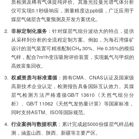
质检测及稀有气体提纯评价。其激光拉曼光谱气体分析
仪可实现0.1秒级响应，测量精度达ppb级，广泛应用于
煤层气储层含气量预测及开发方案优化。
非标定制化服务
：针对煤层气组分波动大的特点，提供
从采样到分析的全流程定制方案。例如，为海石湾煤矿
设计的混气装置可精准配制CH₄ 30%、He 0.35%的模拟
气样，配合7m³/h变压吸附评价装置，实现氦气与甲烷的
高效富集回收。
权威资质与标准遵循
：拥有CMA、CNAS认证及国家级
高新技术企业认定，检测报告具备国际互认效力。其煤
层气检测方法严格遵循GB/T 13610《天然气组分分
析》、GB/T 11062《天然气发热量计算》等国家标准，
同时支持ASTM、ISO等国际规范。
行业案例与数据积累
：累计完成超5000份煤层气样品检
测，涵盖山西、陕西、新疆等主要产区。