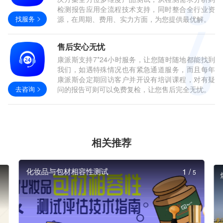
检测报告应用全流程技术支持，同时整合全行业资
找服务
源，在周期、费用、实力方面，为您提供最优解。
售后安心无忧
康派斯支持7*24小时服务，让您随时随地都能找到
我们，如遇特殊情况也有紧急通道服务，而且每年
康派斯会定期回访客户并开设有培训课程，对有疑
去咨询
问的报告可则可以免费复检，让您售后完全无忧。
相关推荐
化妆品与包材相容性测试
1
/
5