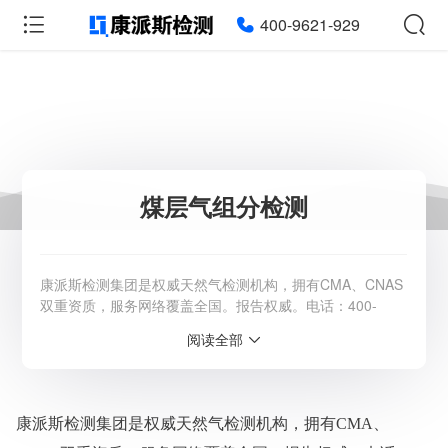
400-9621-929
煤层气组分检测
康派斯检测集团是权威天然气检测机构，拥有CMA、CNAS
双重资质，服务网络覆盖全国。报告权威。电话：400-
9621-929。
阅读全部
服务范围：全国
检测周期：5-7个工作日，可加急
相关资质：可提供CMA、CNAS检测报告
康派斯检测集团是权威天然气
检
测机构，拥有
CMA、
服务模式：快递寄样、现场取样、人工送样