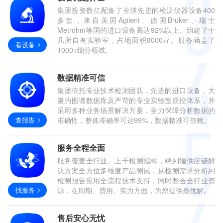
集团投资数亿配备了全球先进的检测仪器设备400
多套，来自美国Agilent、德国Bruker、瑞士
Metrohm等国的进口设备高达92%以上。组建了十
几所自有实验室，占地面积8000㎡。服务涵盖了
看设备
1000+细分领域。
数据精准可信
集团依托专业技术检测团队，先进的进口设备，大
量的图谱数据库及严苛的专业实验室质控体系，并
采用多种业务场景解决方案，全力保障分析数据的
查报告
准确性，整体准确率可达99%，数据精准可信赖。
服务全程全面
服务覆盖全行业。上千检测指标，端到端供应链解
决方案全方位多维度产品测试，从检测需求分析到
检测报告应用全流程技术支持，同时整合全行业资
找服务
源，在周期、费用、实力方面，为您提供最优解。
售后安心无忧