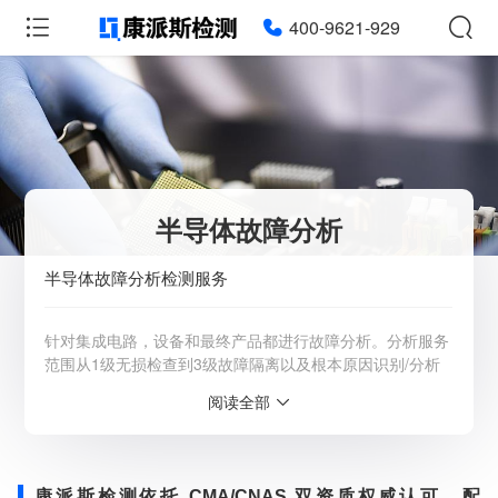
400-9621-929
半导体故障分析
半导体故障分析检测服务
针对集成电路，设备和最终产品都进行故障分析。分析服务
范围从1级无损检查到3级故障隔离以及根本原因识别/分析
和表征。详情请咨询客服：4009-621-929
阅读全部
服务范围：全国
检测周期：5-7个工作日，可加急
相关资质：可提供CMA、CNAS检测报告
康派斯检测
依托
CMA/CNAS 双资质
权威认可，配