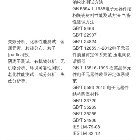
泊松比测试方法
GB 5594.1-1985电子元器件结
构陶瓷材料性能测试方法 气密
性测试方法
GB/T 9468
GB/T 22907
失效分析、化学性能测试、金
GB/T 24824
属元素、粒径分布、粒子
GB/T 12859.1-2012电子元器
(partica)数、
件质量评定体系规范 压电陶瓷
阴离子测试、有机物分析、无
谐振器
机物分析、环境可靠性测试、
GB T 16516-1996 石英晶体元
老化性能测试、成分分析、失
件电子元器件质量评定体系规
效分析等。
范
GB/T 5593-2015 电子元器件
结构陶瓷材料
GB/T 33720
GB/T 35269
GB/T 35255
GB/T 24908
IES LM-79-08
IES LM-82-12