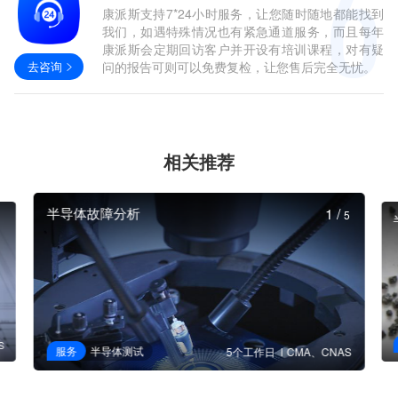
康派斯支持7*24小时服务，让您随时随地都能找到
我们，如遇特殊情况也有紧急通道服务，而且每年
康派斯会定期回访客户并开设有培训课程，对有疑
去咨询
问的报告可则可以免费复检，让您售后完全无忧。
相关推荐
半导体故障分析
1
/
5
S
服务
半导体测试
5个工作日
CMA、CNAS