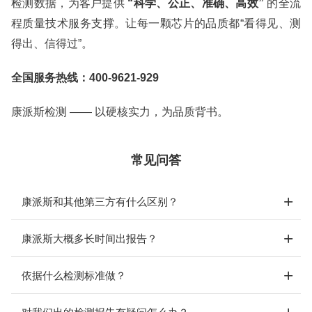
检测数据，为客户提供
“科学、公正、准确、高效”
的全流
程质量技术服务支撑。让每一颗芯片的品质都“看得见、测
得出、信得过”。
全国服务热线：400-9621-929
康派斯检测 —— 以硬核实力，为品质背书。
常见问答
康派斯和其他第三方有什么区别？
康派斯大概多长时间出报告？
依据什么检测标准做？
对我们出的检测报告有疑问怎么办？