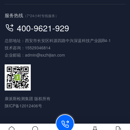
服务热线
（7*24小时专线服务）
400-9621-929
总部地址：西安市长安区科源四路中兴深蓝科技产业园B4-1
技术咨询：
15529346814
企业邮箱：
admin@sxzhijian.com
康派斯检测集团 版权所有
陕ICP备12012406号