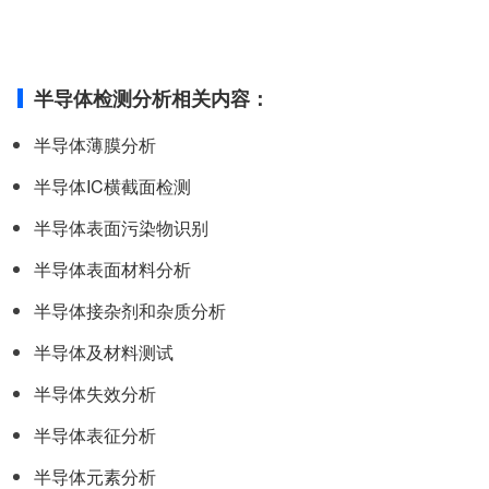
半导体检测分析相关内容：
半导体薄膜分析
半导体IC横截面检测
半导体表面污染物识别
半导体表面材料分析
半导体接杂剂和杂质分析
半导体及材料测试
半导体失效分析
半导体表征分析
半导体元素分析