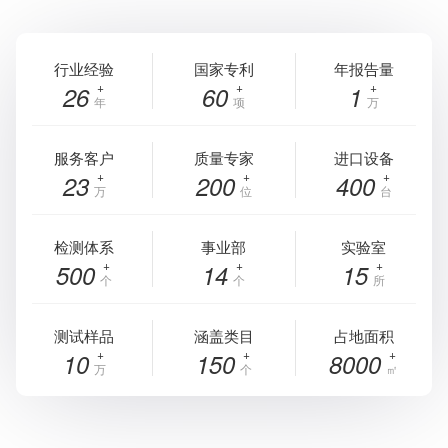
行业经验
国家专利
年报告量
26
60
1
年
项
万
服务客户
质量专家
进口设备
23
200
400
万
位
台
检测体系
事业部
实验室
500
14
15
个
个
所
测试样品
涵盖类目
占地面积
10
150
8000
万
个
㎡