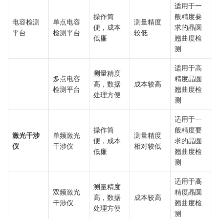
适用于一
操作简
般精度要
电容检测
单点电容
测量精度
便，成本
求的晶圆
平台
检测平台
较低
低廉
翘曲度检
测
适用于高
测量精度
多点电容
精度晶圆
高，数据
成本较高
检测平台
翘曲度检
处理方便
测
适用于一
操作简
般精度要
激光干涉
单频激光
测量精度
便，成本
求的晶圆
仪
干涉仪
相对较低
低廉
翘曲度检
测
适用于高
测量精度
双频激光
精度晶圆
高，数据
成本较高
干涉仪
翘曲度检
处理方便
测