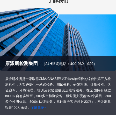
了解我们
康派斯检测集团
（24H咨询电话：400-9621-929）
康派斯检测是一家取得CMA/CNAS双认证有26年经验的综合性第三方检
测机构，为客户提供一站式检验、测试分析、研发科研、计量校准、认
证咨询、环境治理、培训及实验室建设运维等服务。在全国拥有超过
8000㎡自有实验室，500多台检测设备，服务能力覆盖150个类目、500
多个检测体系、5000+认证参数，累计服务客户超过23万+，累计出具
报告100万余份。
了解更多»