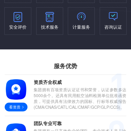
安全评价
技术服务
计量服务
咨询认证
服务优势
资质齐全权威
集团拥有百项资质认证证书和荣誉，认证参数多达
5000余个。还具有民用航空油料检测单位批准函资
质，可提供具有法律效力的国标、行标等权威报告
看资质
(CMA/CNAS/CATL/CAL/CMAF/GCP/GLP/CCS)。
团队专业可靠
集团拥有一只高效专业的团队，专业技术人员占比