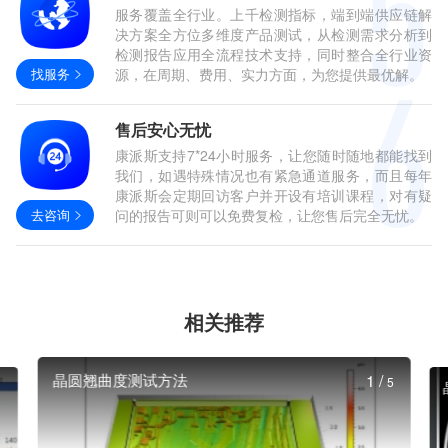
服务覆盖全行业。上千检测指标，端到端供应链解
决方案全方位多维度产品测试，从检测需求分析到
检测报告应用全流程技术支持，同时整合全行业资
找服务
源，在周期、费用、实力方面，为您提供最优解。
售后安心无忧
康派斯支持7*24小时服务，让您随时随地都能找到
我们，如遇特殊情况也有紧急通道服务，而且每年
康派斯会定期回访客户并开设有培训课程，对有疑
去咨询
问的报告可则可以免费复检，让您售后完全无忧。
相关推荐
晶圆翘曲度测试方法
1
/
5