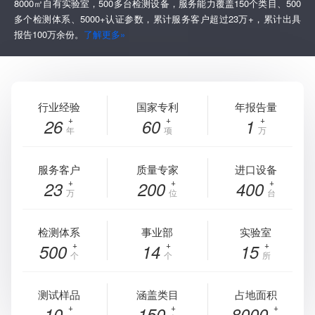
8000㎡自有实验室，500多台检测设备，服务能力覆盖150个类目、500
多个检测体系、5000+认证参数，累计服务客户超过23万+，累计出具
报告100万余份。
了解更多»
行业经验
国家专利
年报告量
26
60
1
年
项
万
服务客户
质量专家
进口设备
23
200
400
万
位
台
检测体系
事业部
实验室
500
14
15
个
个
所
测试样品
涵盖类目
占地面积
10
150
8000