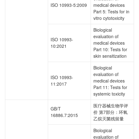
ISO 10993-5:2009
medical devices
Part 5: Tests for in
vitro cytotoxicity
Biological
evaluation of
ISO 10993-
medical devices
10:2021
Part 10: Tests for
skin sensitization
Biological
evaluation of
ISO 10993-
medical devices
11:2017
Part 11: Tests for
systemic toxicity
医疗器械生物学评
GB/T
价 第7部分：环氧
16886.7:2015
乙烷灭菌残留量
Biological
evaluation of