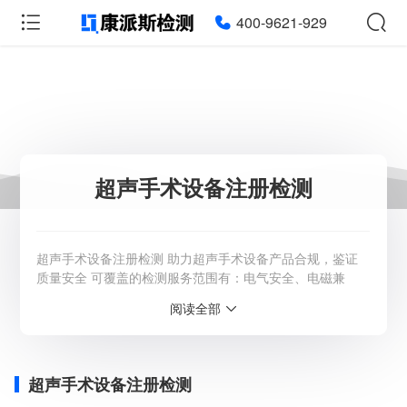
400-9621-929
超声手术设备注册检测
超声手术设备注册检测 助力超声手术设备产品合规，鉴证
质量安全 可覆盖的检测服务范围有：电气安全、电磁兼
容、生物学评价、软件测试、网络安全测试、灭菌验证、无
阅读全部
菌医疗器械包装验证、包装运输验证等测试服务。 风险等
级分类 在我国的医疗器械注册管理中：超声软组织切割止
血系统，风险等级管理类别为III类。 超声手术设备注册检测
康派斯检测可以为您提供【超声软
超声手术设备注册检测