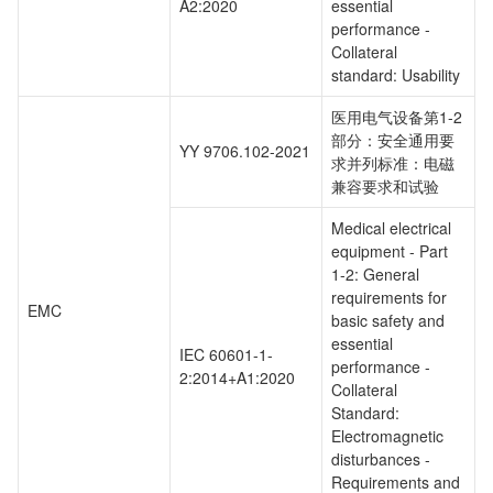
A2:2020
essential
performance -
Collateral
standard: Usability
医用电气设备第1-2
部分：安全通用要
YY 9706.102-2021
求并列标准：电磁
兼容要求和试验
Medical electrical
equipment - Part
1-2: General
requirements for
EMC
basic safety and
essential
IEC 60601-1-
performance -
2:2014+A1:2020
Collateral
Standard:
Electromagnetic
disturbances -
Requirements and