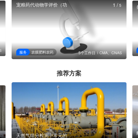
宠粮药代动物学评价（功
1
/
5
S
服务
农膜肥料农药
5个工作日
CMA、CNAS
推荐方案
天然气组分检测中常见的