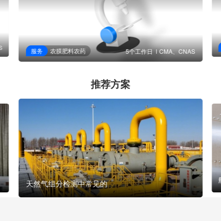
S
服务
农膜肥料农药
5个工作日
CMA、CNAS
推荐方案
天然气组分检测中常见的