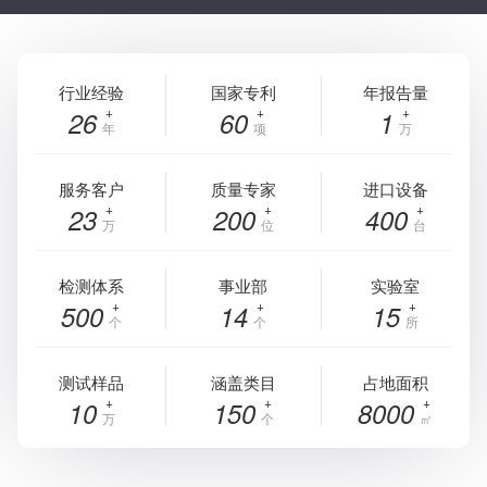
行业经验
国家专利
年报告量
26
60
1
年
项
万
服务客户
质量专家
进口设备
23
200
400
万
位
台
检测体系
事业部
实验室
500
14
15
个
个
所
测试样品
涵盖类目
占地面积
10
150
8000
万
个
㎡