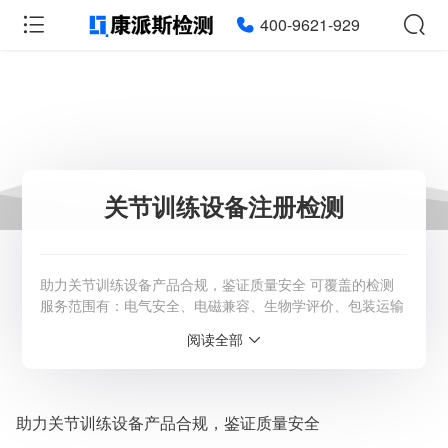
400-9621-929
关节训练设备注册检测
助力关节训练设备产品合规，鉴证质量安全 可覆盖的检测
服务范围有：电气安全、电磁兼容、生物学评价、包装运输
验证等测试服务。 风险等级分类 在我国的医疗器械注册管
阅读全部
理中，关节训练设备风险等级管理类别有I类和II类； 分类编
码为19-02-05；属于19 医用康复器械，02运动康复训练器
械中的05关节训练设备。 关节训练设备注册检测 康派斯检
测可以为您提供【关节训练设备】注
助力关节训练设备产品合规，鉴证质量安全