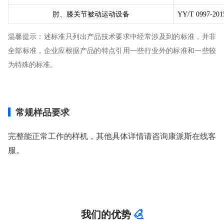
肘、膝关节被动运动设备
YY/T 0997-201
温馨提示：述标准只列出产品技术要求中经常涉及到的标准，并非
全部标准，企业应根据产品的特点引用一些行业外的标准和一些较
为特殊的标准。
常规样品要求
完整能正常工作的样机，其他具体详情请咨询康派斯在线客
服。
我们的优势