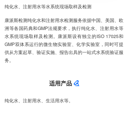
服务范围：全国
纯化水、注射用水等水系统现场取样及检测
检测周期：5-7个工作日，可加急
相关资质：可提供CMA、CNAS检测报告
服务模式：快递寄样、现场取样、人工送样
康派斯检测纯化水和注射用水检测服务依据中国、美国、欧
服务对象：企事业单位、高等院校、科研院所
洲等各国药典和GMP法规要求，执行纯化水、注射用水等
服务方向：采购销售、竞标投标、生产研发、科研数据、诊
水系统现场取样及检测。康派斯设有独立的ISO 17025和
断优化、司法服务
检测标准：国家标准、行业标准、企业标准、地方标准、国
GMP双体系运行的微生物实验室、化学实验室，同时可提
外标准、非标定制
供从方案起草、验证实施、报告出具的一站式水系统验证服
务。
适用产品
纯化水、注射用水、生活用水等。