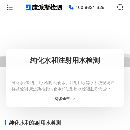
400-9621-929
纯化水和注射用水检测
纯化水和注射用水检测 纯化水、注射用水等水系统现场取
样及检测 康派斯检测纯化水和注射用水检测服务依据中
国、美国、欧洲等各国药典和GMP法规要求，执行纯化
阅读全部
水、注射用水等水系统现场取样及检测。康派斯设有独立的
ISO 17025和GMP双体系运行的微生物实验室、化学实验
室，同时可提供从方案起草、验证实施、报告出具的一站式
水系统验证服务。 适用产品 纯化水、注射用水
纯化水和注射用水检测