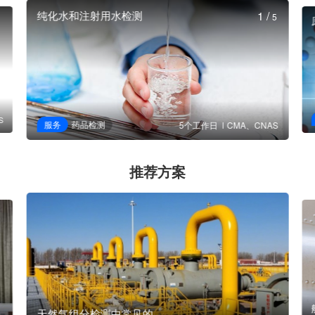
纯化水和注射用水检测
1
/
5
S
服务
药品检测
5个工作日
CMA、CNAS
推荐方案
天然气组分检测中常见的