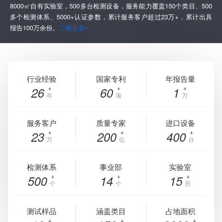
8000㎡自有实验室，500多台检测设备，服务能力覆盖150个类目、500
多个检测体系、5000+认证参数，累计服务客户超过23万+，累计出具
报告100万余份。
了解更多»
行业经验
国家专利
年报告量
26
60
1
年
项
万
服务客户
质量专家
进口设备
23
200
400
万
位
台
检测体系
事业部
实验室
500
14
15
个
个
所
测试样品
涵盖类目
占地面积