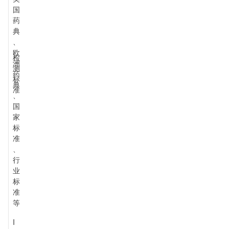
国
药
典
、
欧
检
洲
测
药
标
典
准
、
国
家
标
准
、
行
业
标
准
等
I