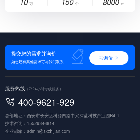
10
150
8000
万
个
㎡
提交您的需求并询价
去询价
如您还有其他需求可与我们联系
服务热线
（7*24小时专线服务）
400-9621-929
总部地址：西安市长安区科源四路中兴深蓝科技产业园B4-1
技术咨询：
15529346814
企业邮箱：
admin@sxzhijian.com