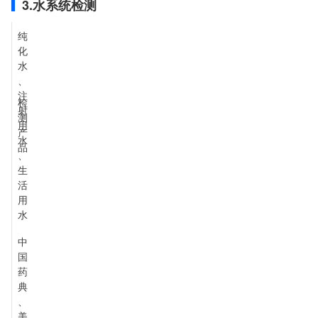
3.水系统检测
纯
化
水
、
注
检
射
测
用
产
水
品
、
生
活
用
水
中
国
药
典
、
美