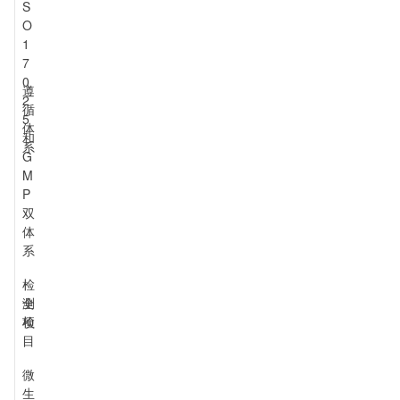
S
O
1
7
0
遵
2
循
5
体
和
系
G
M
P
双
体
系
检
测
全
项
检
目
微
生