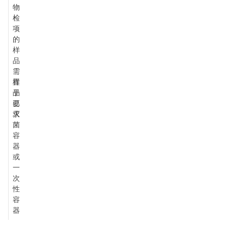
物
检
项
的
样
品
需
样
置
品
于
要
已
求
灭
菌
容
器
或
一
次
性
容
器