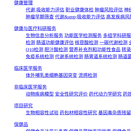
健康管理
代谢,吸收能力评估
职业健康体检
肿瘤风险评估
神
肿瘤早期筛查
代谢&amp;吸收能力评估
高发疾病风
健康与医疗科研服务
生物信息分析服务
功能医学检测服务
多组学科研服
检测
肠道功能健康评估
核苷酸检测
一碳代谢检测
Q10检测
胆汁酸检测
营养补充剂和功能性食品
转录
免疫系统检测
代谢系统检测
肠胃道系统检测
肠道
临床医学服务
体外哺乳类细胞基因突变
流感检测
非临床医学服务
动物疾病模型
安全性研究评价
药代动力学研究
药
项目研究
生物相容性试验
药包材相容性研究
基因毒杂质残留
保健品