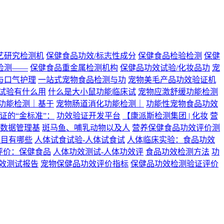
艺研究检测机
保健食品功效/标志性成分
保健食品检验检测
保健
检测——
保健食品重金属检测机构
保健品功效试验/化妆品功
宠
与口气护理
一站式宠物食品检测与功
宠物美毛产品功效验证机
试验有什么用
什么是大小鼠功能临床试
宠物应激舒缓功能检测
功能检测｜基于
宠物肠道消化功能检测｜
功能性宠物食品功效
证的“金标准”：
功效验证开发平台
【康派斯检测集团 | 化妆
营
数据管理基
斑马鱼、哺乳动物以及人
营养保健食品功效评价测
项目有哪些
人体试食试验-人体试食试
人体临床实验：食品功效
评价：保健食品
人体功效测试-人体功效评
食品功效检测方法
功
效测试报告
宠物保健品功效评价指标
保健品功效检测验证评价