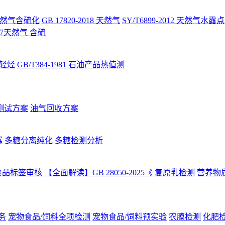
20天然气含硫化
GB 17820-2018 天然气
SY/T6899-2012 天然气水露
2017天然气 含硫
稳定轻烃
GB/T384-1981 石油产品热值测
测试方案
油气回收方案
寡
多糖分离纯化
多糖检测分析
食品标签审核
【全面解读】GB 28050-2025《
复原乳检测
营养物
务
宠物食品/饲料全项检测
宠物食品/饲料预实验
农膜检测
化肥