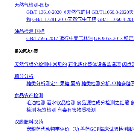
天然气检测-国标
GB/T 13610-2020《天然气的组
GB/T11060.8-20
物
GB/T 17281-2016天然气中丁烷
GB/T 11060.4-
油品检测-国标
GB/T7595-2017 运行中变压器油
GB 9053-2013 
相关解决方案
天然气组分检测中常见的
石化炼化整体设备监造项
闪点
糖分分析
糖类分析测定：果糖 葡萄
糖类检测分析-单糖多糖
食品农产检测
毛油检测
酒水饮品检测
食品源性成分检测之红薯
检测
标签检测
有毒有害物质检测
农膜肥料农药
宠粮药代动物学评价（功
兽药GCP临床试验检测服