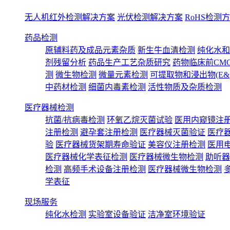
无人机红外检测解决方案
光伏检测解决方案
RoHS检测
药品检测
原辅料药及成品元素杂质
新生牛血清检测
纯化水和
剂残留分析
药品生产工艺杂质研究
药物临床前CM
测
微生物检测
微量元素检测
可提取物和浸出物(E&
中药材检测
细菌内毒素检测
活性物质及杂质检测
医疗器械检测
抗菌/抗病毒检测
环氧乙烷灭菌试验
医用内窥镜注
注册检测
避孕套注册检测
医疗器械灭菌验证
医疗
验
医疗器械货架期寿命验证
美容仪注册检测
医用
医疗器械化学表征检测
医疗器械微生物检测
助听器
检测
高频手术设备注册检测
医疗器械微生物检测
学表征
现场服务
纯化水检测
实验室设备验证
洁净室环境验证