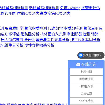
循环异常细胞检测
循环异常细胞检测
免疫力&amp;抗衰老评估
;抗衰老评估
肿瘤风险评估
高发疾病风险评估
检测
蛋白质组学
氧化脂质检测
代谢组学
脂质组检测
氧化三甲胺
内皮功能评估
脂肪酸分析
抗体蛋白从头测序
脂肪酸检测
辅酶
压力荷尔蒙节律分析
营养与毒性元素分析
排毒代谢基因分析
氧化维生素分析
慢性食物敏感分析
多久能出报告？
需要多少样品？
在线咨询
材料检测
半导体检测
可靠性检测
金属检测
化妆品检测