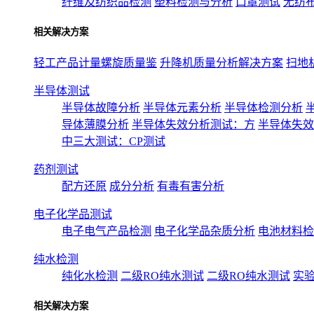
纤维及纺织品检测
塑料检测与分析
口罩测试
无纺
相关解决方案
轻工产品计量螺旋质量鉴
升降机质量分析解决方案
扫地
半导体测试
半导体故障分析
半导体元素分析
半导体检测分析
导体薄膜分析
半导体失效分析测试：方
半导体失效
中三大测试：CP测试
药剂测试
配方还原
成分分析
有毒有害分析
电子化学品测试
电子电气产品检测
电子化学品杂质分析
电池材料检
纯水检测
纯化水检测
二级RO纯水测试
二级RO纯水测试
实
相关解决方案