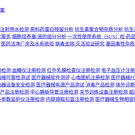
方案
注射用水检测
原料药蛋白残留分析
抗生素聚合物杂质分析
抗生
C服务
细胞培养基/液的组分分析
一次性使用系统（SUS）检
药
医药洁净厂房及水系统验
病毒去除/灭活验证研究
基因毒性杂质
册检测
血糖仪注册检测
红外乳腺检查仪注册检测
电子血压计注册
器械可靠性测试
医疗器械软件测评
心电图机注册检测
医疗器械F
电器设备安全检测
医疗器械有源产品测试
消毒产品检测
体外诊断
产品注册检测
中心静脉导管注册检测
关节训练设备注册检测
超
多参数监护仪注册检测
内窥镜取石篮注册检测
医疗器械生物相容