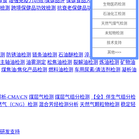
健食
增强免疫力功效-保健品评
保健食品人体试食试验的
保健
生物医药检测
檢測
跨境保健品功效檢測
抗衰老保健品功效檢測報
石油化工检测
天然气煤气检测
未知物检测
技术支持
其他>>>
测
防锈油检测
链条油检测
石油醚检测
淬火油检测
皮边油检测
主轴油检测
油雾测定
松焦油检测
裂解油检测
炼油检测
矿物油
煤焦油/焦化产品检测
燃料油检测
车用尿素/清洁剂检测
凝析油
-CMA\CN
煤层气检测
煤层气组分检测
【全】伴生气组分检
然气（CNG）检测
混合芳烃检测分析
天然气颗粒物检测
稳定轻
研发支持