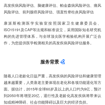
服务范围：全国
高发疾病风险评估、脑健康评估、帕金森病风险评估、痛风
检测周期：5-7个工作日，可加急
相关资质：可提供CMA、CNAS检测报告
风险评估、前列腺癌风险评估、强直性脊柱炎风险评估
服务模式：快递寄样、现场取样、人工送样
服务对象：企事业单位、高等院校、科研院所
康派斯检测医学实验室按照国家卫生健康委员会、
服务方向：采购销售、竞标投标、生产研发、科研数据、诊
ISO15191及CAP等法规和标准设立，采用国际知名研究机
断优化、司法服务
检测标准：国家标准、行业标准、企业标准、地方标准、国
构的先进管理体系，与全球顶尖医学检验机构开展广泛合
外标准、非标定制
作，为您提供医学检测相关的高发疾病风险评估服务。
服务背景
随着人口老龄化日益严重，高发疾病的风险评估和健康管理
越来越重要，人类衰老主要体现在老化和各项功能退化等方
面。据估计，2015年全球60岁及以上的人口约为9亿，预计
到2050年将增至20亿，退行性及老龄化高发疾病将带来认
知或精神障碍、社会功能障碍以及巨大的经济负担。