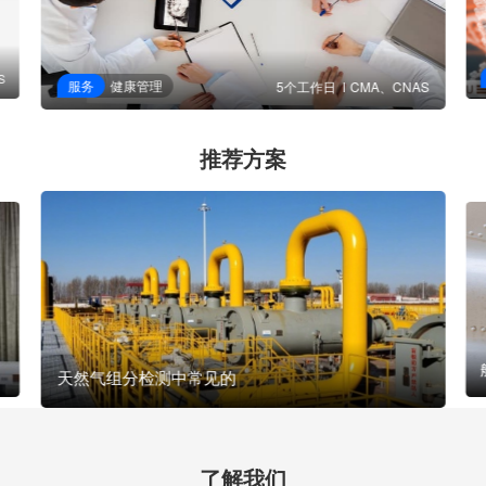
S
服务
健康管理
5个工作日
CMA、CNAS
推荐方案
天然气组分检测中常见的
了解我们