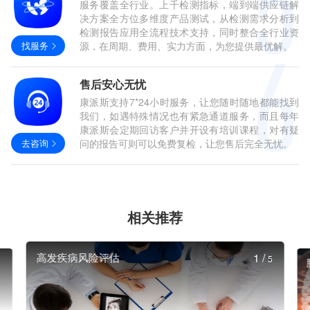
服务覆盖全行业。上千检测指标，端到端供应链解
决方案全方位多维度产品测试，从检测需求分析到
检测报告应用全流程技术支持，同时整合全行业资
找服务
源，在周期、费用、实力方面，为您提供最优解。
售后安心无忧
康派斯支持7*24小时服务，让您随时随地都能找到
我们，如遇特殊情况也有紧急通道服务，而且每年
康派斯会定期回访客户并开设有培训课程，对有疑
去咨询
问的报告可则可以免费复检，让您售后完全无忧。
相关推荐
高发疾病风险评估
1
/
5