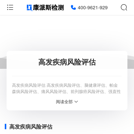
400-9621-929
高发疾病风险评估
高发疾病风险评估 高发疾病风险评估、脑健康评估、帕金
森病风险评估、痛风风险评估、前列腺癌风险评估、强直性
脊柱炎风险评估 康派斯检测医学实验室按照国家卫生健康
阅读全部
委员会、ISO15191及CAP等法规和标准设立，采用国际知
名研究机构的先进管理体系，与全球顶尖医学检验机构开展
广泛合作，为您提供医学检测相关的高发疾病风险评估服
务。 服务背景 随着人口老龄化日益严重
高发疾病风险评估