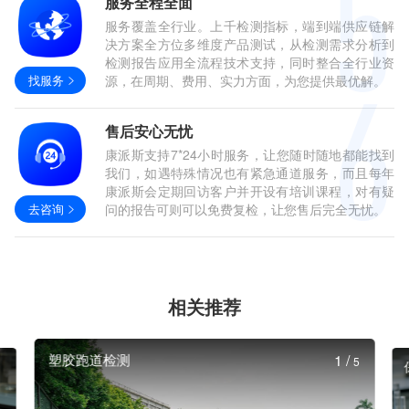
服务全程全面
服务覆盖全行业。上千检测指标，端到端供应链解
决方案全方位多维度产品测试，从检测需求分析到
检测报告应用全流程技术支持，同时整合全行业资
找服务
源，在周期、费用、实力方面，为您提供最优解。
售后安心无忧
康派斯支持7*24小时服务，让您随时随地都能找到
我们，如遇特殊情况也有紧急通道服务，而且每年
康派斯会定期回访客户并开设有培训课程，对有疑
去咨询
问的报告可则可以免费复检，让您售后完全无忧。
相关推荐
塑胶跑道检测
1
/
5