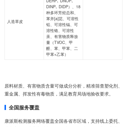
DEHP､ DNOP､
DINP､ DIDP）、18
种多环芳烃总和、
苯并[a]芘、可溶性
人造草皮
铅、可溶性镉、可
溶性铬、可溶性
汞、有害物质释放
量（TVOC、甲
醛、苯、甲苯、二
甲苯+乙苯）
原料材质、有害物质含量可做成分分析，精准筛查塑化剂、
重金属、挥发性有毒物质，满足教育局场地验收要求。
全国服务覆盖
康派斯检测服务网络覆盖全国各省市区域，支持线上委托、