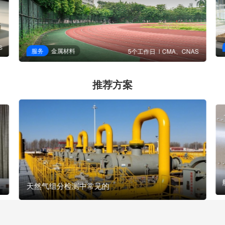
S
服务
金属材料
5个工作日
CMA、CNAS
推荐方案
天然气组分检测中常见的