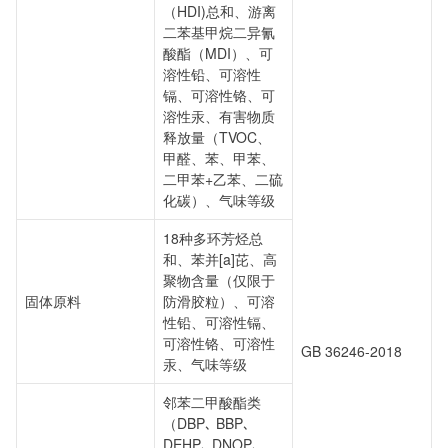
（HDI)总和、游离
二苯基甲烷二异氰
酸酯（MDI）、可
溶性铅、可溶性
镉、可溶性铬、可
溶性汞、有害物质
释放量（TVOC、
甲醛、苯、甲苯、
二甲苯+乙苯、二硫
化碳）、气味等级
18种多环芳烃总
和、苯并[a]芘、高
聚物含量（仅限于
固体原料
防滑胶粒）、可溶
性铅、可溶性镉、
可溶性铬、可溶性
GB 36246-2018
汞、气味等级
邻苯二甲酸酯类
（DBP､ BBP､
DEHP､ DNOP､