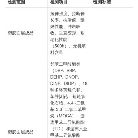
检测标准
检测范围
检测项目
拉伸强度、拉断伸
长率、抗滑值、阻
燃性能、冲击吸
塑胶面层成品
收、垂直变形、耐
老化性能
（500h）、无机填
料含量
邻苯二甲酸酯类
（DBP､ BBP､
DEHP､ DNOP､
DINP､ DIDP）、18
种多环芳烃总和、
苯并[a]芘、短链氯
化石蜡、4,4’-二氨
基-3,3’-二氯二苯甲
烷（MOCA）、游
离甲苯二异氰酸酯
（TDI）和游离六亚
塑胶面层成品
甲基二异氰酸酯