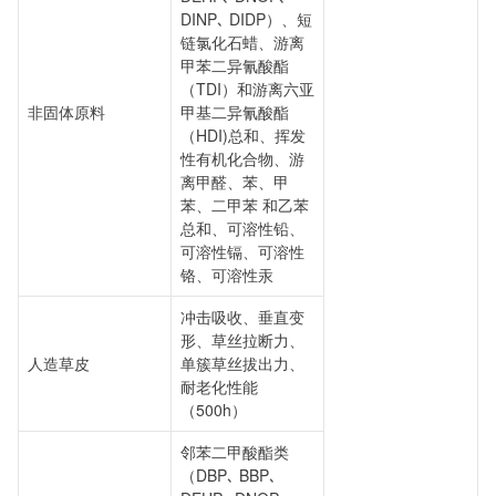
DINP､ DIDP）、短
链氯化石蜡、游离
甲苯二异氰酸酯
（TDI）和游离六亚
非固体原料
甲基二异氰酸酯
（HDI)总和、挥发
性有机化合物、游
离甲醛、苯、甲
苯、二甲苯 和乙苯
总和、可溶性铅、
可溶性镉、可溶性
铬、可溶性汞
冲击吸收、垂直变
形、草丝拉断力、
人造草皮
单簇草丝拔出力、
耐老化性能
（500h）
邻苯二甲酸酯类
（DBP､ BBP､