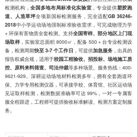
服务对象：企事业单位、高等院校、科研院所
检测机构，
全国多地布局标准化实验室
，专业提供
塑胶跑
服务方向：采购销售、竞标投标、生产研发、科研数据、诊
断优化、司法服务
道、人造草坪
全项新国标检测服务，完全适配
GB 36246-
检测标准：国家标准、行业标准、企业标准、地方标准、国
2018
中小学运动场地强制标准验收需求，可完成物理力学
外标准、非标定制
+ 环保有害物质全套检测。支持
全国寄样、部分地区上门现
场取样
，实验室总面积 8000㎡，配备 500 + 台专业检测设
备，检测周期
快至 3-7 个工作日
，可提供
加急服务
，出具的
报告权威合规，适用于
校园工程验收、招投标、场地施工质
控、原料来料筛查、司法仲裁
等多种场景。服务热线：400-
9621-929。深耕运动场地材料检测多年，拥有全套跑道环
保、力学专用检测仪器，可承接学校、体育馆、社区运动场
见证取样检测，检测数据准确率可达 99%，一对一专属客
服全程跟进，工程师可提供验收标准解读、检测方案定制服
务。