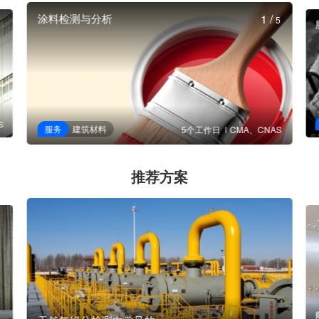
涂料检测与分析
1
/
5
S
服务
建筑材料
5个工作日
CMA、CNAS
推荐方案