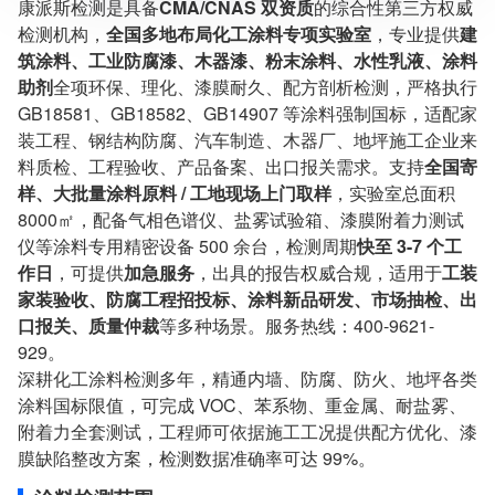
康派斯检测是具备
CMA/CNAS 双资质
的综合性第三方权威
检测周期：5-7个工作日，可加急
相关资质：可提供CMA、CNAS检测报告
检测机构，
全国多地布局化工涂料专项实验室
，专业提供
建
服务模式：快递寄样、现场取样、人工送样
筑涂料、工业防腐漆、木器漆、粉末涂料、水性乳液、涂料
服务对象：企事业单位、高等院校、科研院所
助剂
全项环保、理化、漆膜耐久、配方剖析检测，严格执行
服务方向：采购销售、竞标投标、生产研发、科研数据、诊
GB18581、GB18582、GB14907 等涂料强制国标，适配家
断优化、司法服务
装工程、钢结构防腐、汽车制造、木器厂、地坪施工企业来
检测标准：国家标准、行业标准、企业标准、地方标准、国
料质检、工程验收、产品备案、出口报关需求。支持
全国寄
外标准、非标定制
样、大批量涂料原料 / 工地现场上门取样
，实验室总面积
8000㎡，配备气相色谱仪、盐雾试验箱、漆膜附着力测试
仪等涂料专用精密设备 500 余台，检测周期
快至 3-7 个工
作日
，可提供
加急服务
，出具的报告权威合规，适用于
工装
家装验收、防腐工程招投标、涂料新品研发、市场抽检、出
口报关、质量仲裁
等多种场景。服务热线：400-9621-
929。
深耕化工涂料检测多年，精通内墙、防腐、防火、地坪各类
涂料国标限值，可完成 VOC、苯系物、重金属、耐盐雾、
附着力全套测试，工程师可依据施工工况提供配方优化、漆
膜缺陷整改方案，检测数据准确率可达 99%。