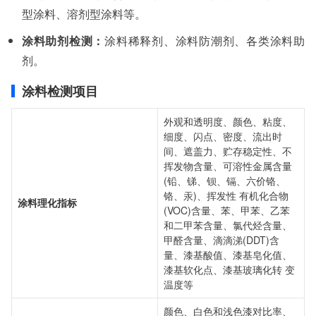
型涂料、溶剂型涂料等。
涂料助剂检测：
涂料稀释剂、涂料防潮剂、各类涂料助
剂。
涂料检测项目
外观和透明度、颜色、粘度、
细度、闪点、密度、流出时
间、遮盖力、贮存稳定性、不
挥发物含量、可溶性金属含量
(铅、锑、钡、镉、六价铬、
铬、汞)、挥发性 有机化合物
涂料理化指标
(VOC)含量、苯、甲苯、乙苯
和二甲苯含量、氯代烃含量、
甲醛含量、滴滴涕(DDT)含
量、漆基酸值、漆基皂化值、
漆基软化点、漆基玻璃化转 变
温度等
颜色、白色和浅色漆对比率、