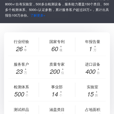
8000㎡自有实验室，500多台检测设备，服务能力覆盖150个类目、500
多个检测体系、5000+认证参数，累计服务客户超过23万+，累计出具
报告100万余份。
了解更多»
行业经验
国家专利
年报告量
26
60
1
年
项
万
服务客户
质量专家
进口设备
23
200
400
万
位
台
检测体系
事业部
实验室
500
14
15
个
个
所
测试样品
涵盖类目
占地面积