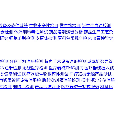
设备及软件系统
生物安全性检测
微生物检测
新生牛血清检测
元素检测
体外细胞毒性测试
药品溶剂残留分析
药品生产工艺杂
研究
细胞鉴别检测
支原体检测
原料包常规全检
PCR菌种鉴定
检测
牙科手机注册检测
超声手术设备注册检测
球囊扩张导管
DA注册检测
无线医疗检测
医疗器械EMC测试
医疗器械植入试
类设备测试
医疗器械生物相容性测试
医疗器械无源产品测试
声影像诊断设备注册检
腹腔穿刺器注册检测
低中频治疗仪注册
性检测
细胞毒检测
产品清洁验证
医疗器械一站式服务
材料化