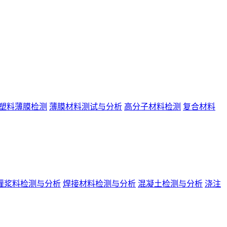
A塑料薄膜检测
薄膜材料测试与分析
高分子材料检测
复合材料
灌浆料检测与分析
焊接材料检测与分析
混凝土检测与分析
浇注