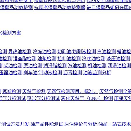
原料用菌种安全
保健食品功能检验与评价
食品安全国家标准保
保健品功效檢測
抗衰老保健品功效檢測報
进口保健品如何在国
房检测方案
检测
导热油检测
冷冻油检测
切削油/切削液检测
白油检测
蜡油检
油检测
锂基脂检测
油浆检测
拉伸油检测
冷底油检测
液压油检测
测
柴油检测
原油检测
润滑脂检测
汽油检测
机油检测
润滑油检测
压器油检测
刹车油/制动液检测
沥青检测
油液监测分析
测
瓦斯检测
天然气检测
天然气检测项目、标准、
天然气检测全解析
层气分析测试
页岩气分析测试
液化天然气（LNG）检测
压缩天
发测试方法开发
油产品性能测试
原油评价与分析
油品一站式技术