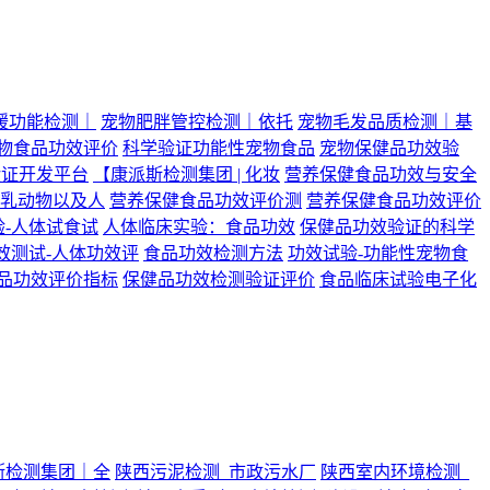
缓功能检测｜
宠物肥胖管控检测｜依托
宠物毛发品质检测｜基
物食品功效评价
科学验证功能性宠物食品
宠物保健品功效验
验证开发平台
【康派斯检测集团 | 化妆
营养保健食品功效与安全
乳动物以及人
营养保健食品功效评价测
营养保健食品功效评价
-人体试食试
人体临床实验：食品功效
保健品功效验证的科学
效测试-人体功效评
食品功效检测方法
功效试验-功能性宠物食
品功效评价指标
保健品功效检测验证评价
食品临床试验电子化
斯检测集团｜全
陕西污泥检测_市政污水厂
陕西室内环境检测_