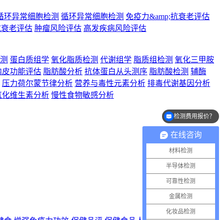
循环异常细胞检测
循环异常细胞检测
免疫力&amp;抗衰老评估
;抗衰老评估
肿瘤风险评估
高发疾病风险评估
检测
蛋白质组学
氧化脂质检测
代谢组学
脂质组检测
氧化三甲胺
内皮功能评估
脂肪酸分析
抗体蛋白从头测序
脂肪酸检测
辅酶
压力荷尔蒙节律分析
营养与毒性元素分析
排毒代谢基因分析
氧化维生素分析
慢性食物敏感分析
检测费用报价？
在线咨询
材料检测
半导体检测
可靠性检测
金属检测
化妆品检测