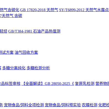
20天然气含硫化
GB 17820-2018 天然气
SY/T6899-2012 天然气水露
2017天然气 含硫
稳定轻烃
GB/T384-1981 石油产品热值测
测试方案
油气回收方案
寡
多糖分离纯化
多糖检测分析
食品标签审核
【全面解读】GB 28050-2025《
复原乳检测
营养物
务
宠物食品/饲料全项检测
宠物食品/饲料预实验
农膜检测
化肥