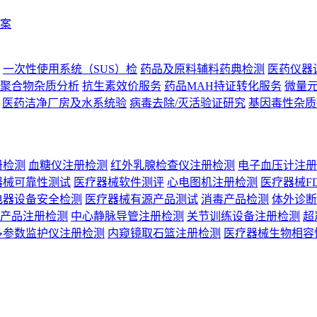
方案
一次性使用系统（SUS）检
药品及原料辅料药典检测
医药仪器
聚合物杂质分析
抗生素效价服务
药品MAH持证转化服务
微量
医药洁净厂房及水系统验
病毒去除/灭活验证研究
基因毒性杂质
册检测
血糖仪注册检测
红外乳腺检查仪注册检测
电子血压计注册
器械可靠性测试
医疗器械软件测评
心电图机注册检测
医疗器械F
电器设备安全检测
医疗器械有源产品测试
消毒产品检测
体外诊断
产品注册检测
中心静脉导管注册检测
关节训练设备注册检测
超
多参数监护仪注册检测
内窥镜取石篮注册检测
医疗器械生物相容