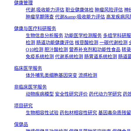
健康管理
代谢,吸收能力评估
职业健康体检
肿瘤风险评估
神
肿瘤早期筛查
代谢&amp;吸收能力评估
高发疾病风
健康与医疗科研服务
生物信息分析服务
功能医学检测服务
多组学科研服
检测
肠道功能健康评估
核苷酸检测
一碳代谢检测
Q10检测
胆汁酸检测
营养补充剂和功能性食品
转录
免疫系统检测
代谢系统检测
肠胃道系统检测
肠道
临床医学服务
体外哺乳类细胞基因突变
流感检测
非临床医学服务
动物疾病模型
安全性研究评价
药代动力学研究
药
项目研究
生物相容性试验
药包材相容性研究
基因毒杂质残留
保健品