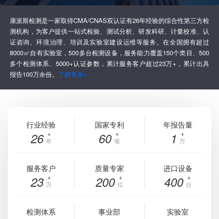
康派斯检测是一家取得CMA/CNAS双认证有26年经验的综合性第三方检
测机构，为客户提供一站式检验、测试分析、研发科研、计量校准、认
证咨询、环境治理、培训及实验室建设运维等服务。在全国拥有超过
8000㎡自有实验室，500多台检测设备，服务能力覆盖150个类目、500
多个检测体系、5000+认证参数，累计服务客户超过23万+，累计出具
报告100万余份。
了解更多»
行业经验
国家专利
年报告量
26
60
1
年
项
万
服务客户
质量专家
进口设备
23
200
400
万
位
台
检测体系
事业部
实验室