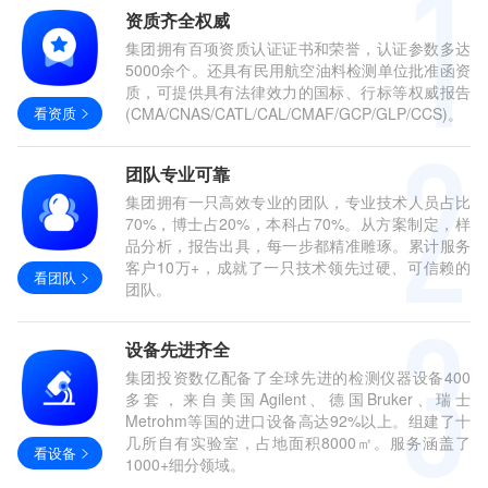
资质齐全权威
集团拥有百项资质认证证书和荣誉，认证参数多达
5000余个。还具有民用航空油料检测单位批准函资
质，可提供具有法律效力的国标、行标等权威报告
看资质
(CMA/CNAS/CATL/CAL/CMAF/GCP/GLP/CCS)。
团队专业可靠
集团拥有一只高效专业的团队，专业技术人员占比
70%，博士占20%，本科占70%。从方案制定，样
品分析，报告出具，每一步都精准雕琢。累计服务
客户10万+，成就了一只技术领先过硬、可信赖的
看团队
团队。
设备先进齐全
集团投资数亿配备了全球先进的检测仪器设备400
多套，来自美国Agilent、德国Bruker、瑞士
Metrohm等国的进口设备高达92%以上。组建了十
几所自有实验室，占地面积8000㎡。服务涵盖了
看设备
1000+细分领域。