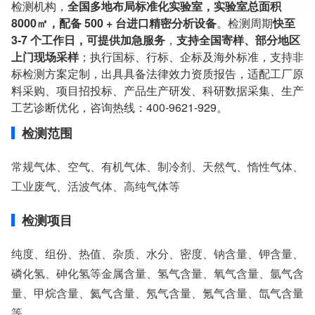
服务模式：快递寄样、现场取样、人工送样
检测机构，
全国多地布局标准化实验室，实验室总面积
服务对象：企事业单位、高等院校、科研院所
8000㎡，配备 500 + 台进口精密分析设备
。检测周期
快至
服务方向：采购销售、竞标投标、生产研发、科研数据、诊
3-7 个工作日，可提供加急服务
，
支持全国寄样、部分地区
断优化、司法服务
上门现场采样
；执行国标、行标、企标及海外标准，支持非
检测标准：国家标准、行业标准、企业标准、地方标准、国
标检测方案定制，出具具备法律效力资质报告，适配工厂原
外标准、非标定制
料采购、项目招投标、产品生产研发、科研数据采集、生产
工艺诊断优化，咨询热线：400-9621-929。
检测范围
常规气体、空气、有机气体、制冷剂、天然气、惰性气体、
工业废气、活波气体、高纯气体等
检测项目
纯度、组份、热值、杂质、水分、密度、钠含量、钾含量、
磷化氢、砷化氢等金属含量、氢气含量、氧气含量、氩气含
量、甲烷含量、氦气含量、氖气含量、氪气含量、氙气含量
等