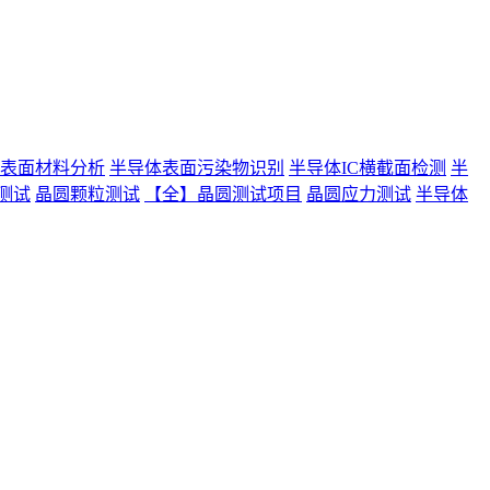
表面材料分析
半导体表面污染物识别
半导体IC横截面检测
半
测试
晶圆颗粒测试
【全】晶圆测试项目
晶圆应力测试
半导体