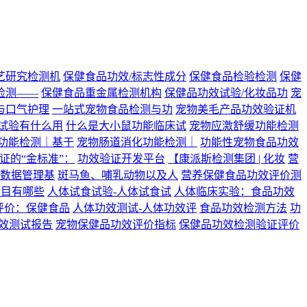
艺研究检测机
保健食品功效/标志性成分
保健食品检验检测
保健
检测——
保健食品重金属检测机构
保健品功效试验/化妆品功
宠
与口气护理
一站式宠物食品检测与功
宠物美毛产品功效验证机
试验有什么用
什么是大小鼠功能临床试
宠物应激舒缓功能检测
功能检测｜基于
宠物肠道消化功能检测｜
功能性宠物食品功效
证的“金标准”：
功效验证开发平台
【康派斯检测集团 | 化妆
营
数据管理基
斑马鱼、哺乳动物以及人
营养保健食品功效评价测
项目有哪些
人体试食试验-人体试食试
人体临床实验：食品功效
评价：保健食品
人体功效测试-人体功效评
食品功效检测方法
功
效测试报告
宠物保健品功效评价指标
保健品功效检测验证评价