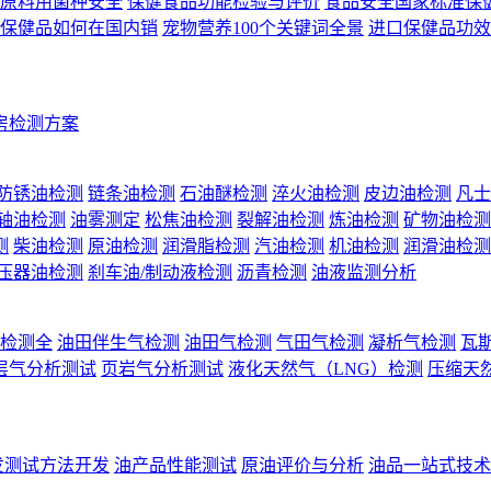
原料用菌种安全
保健食品功能检验与评价
食品安全国家标准保
保健品如何在国内销
宠物营养100个关键词全景
进口保健品功效
房检测方案
防锈油检测
链条油检测
石油醚检测
淬火油检测
皮边油检测
凡士
轴油检测
油雾测定
松焦油检测
裂解油检测
炼油检测
矿物油检测
测
柴油检测
原油检测
润滑脂检测
汽油检测
机油检测
润滑油检测
压器油检测
刹车油/制动液检测
沥青检测
油液监测分析
检测全
油田伴生气检测
油田气检测
气田气检测
凝析气检测
瓦
层气分析测试
页岩气分析测试
液化天然气（LNG）检测
压缩天
发测试方法开发
油产品性能测试
原油评价与分析
油品一站式技术