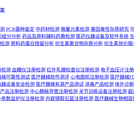
方案
测
PCR菌种鉴定
中药材检测
微量元素检测
基因毒性杂质研究
的组分分析
药品及原料辅料药典检测
医药仪器设备及软件系统
检测
原料药蛋白残留分析
抗生素聚合物杂质分析
抗生素效价服
册检测
血糖仪注册检测
红外乳腺检查仪注册检测
电子血压计注册
器械可靠性测试
医疗器械软件测评
心电图机注册检测
医疗器械F
电器设备安全检测
医疗器械有源产品测试
消毒产品检测
体外诊断
产品注册检测
中心静脉导管注册检测
关节训练设备注册检测
超
多参数监护仪注册检测
内窥镜取石篮注册检测
医疗器械生物相容