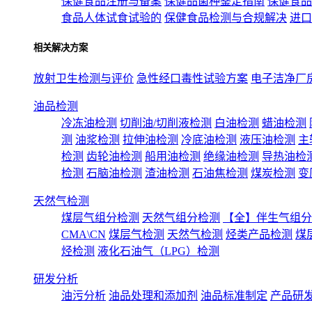
保健食品注册与备案
保健品菌种鉴定指南
保健食品
食品人体试食试验的
保健食品检测与合规解决
进口
相关解决方案
放射卫生检测与评价
急性经口毒性试验方案
电子洁净厂
油品检测
冷冻油检测
切削油/切削液检测
白油检测
蜡油检测
测
油浆检测
拉伸油检测
冷底油检测
液压油检测
主
检测
齿轮油检测
船用油检测
绝缘油检测
导热油检
检测
石脑油检测
渣油检测
石油焦检测
煤炭检测
变
天然气检测
煤层气组分检测
天然气组分检测
【全】伴生气组分
CMA\CN
煤层气检测
天然气检测
烃类产品检测
煤
烃检测
液化石油气（LPG）检测
研发分析
油污分析
油品处理和添加剂
油品标准制定
产品研