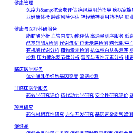
健康管理
免疫力&amp;抗衰老评估
痛风类用药指导
疾病家族
业健康体检
肿瘤风险评估
神经精神类用药指导
职
健康与医疗科研服务
脂肪酸分析
血管内皮功能评估
高通量测序服务
低
酰基辅酶A检测
代谢流/同位素示踪检测
糖代谢/中
有机酸代谢分析
植物激素检测
抗体蛋白从头测序
检测
压力荷尔蒙节律分析
营养与毒性元素分析
排
临床医学服务
体外哺乳类细胞基因突变
流感检测
非临床医学服务
药效学研究评价
药代动力学研究
安全性研究评价
项目研究
药包材相容性研究
方法开发研究
基因毒杂质残留测
保健品