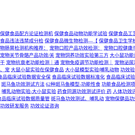
保健食品配方论证检测机
保健食品动物功能学试验
保健食品工
食品违法违禁成分检
保健食品微生物检测—【
保健食品卫生学
物肠胃检测机构推荐：
宠物口腔产品功效检测：
宠物口腔健康
宠物关节骨骼产品功效/关
宠物饲养功效实验第三方
大小鼠功能
于
宠物抗衰老功能检测｜通
宠物免疫调节功能检测｜
宠物泌尿
、宠
大鼠小鼠实验在保健食品
大小鼠模型实验|哺乳动物
功效验
食品临床试验数据安全保
食品临床试验数据标准化
食品临床试验
斑马鱼功效测试方法
62种斑马鱼模型-功能性食
功能食品检测
检
哺乳动物实验-大小鼠实验
药食同源功效测试评价 药
人体功效
食品临床试验数据质量管
斑马鱼功效测试、哺乳动
宠物保健品功
功效研发服务
功效论证咨询