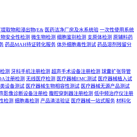
可提取物和浸出物(E&
医药洁净厂房及水系统验
一次性使用系统
生物安全性检测
微生物检测
细胞鉴别检测
支原体检测
原辅料药
务
药品MAH持证转化服务
体外细胞毒性测试
药品溶剂残留分
检测
牙科手机注册检测
超声手术设备注册检测
球囊扩张导管
DA注册检测
无线医疗检测
医疗器械EMC测试
医疗器械植入试
类设备测试
医疗器械生物相容性测试
医疗器械无源产品测试
声影像诊断设备注册检
腹腔穿刺器注册检测
低中频治疗仪注册
性检测
细胞毒检测
产品清洁验证
医疗器械一站式服务
材料化