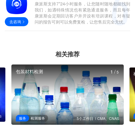
康派斯支持7*24小时服务，让您随时随地都能找到
我们，如遇特殊情况也有紧急通道服务，而且每年
康派斯会定期回访客户并开设有培训课程，对有疑
去咨询
问的报告可则可以免费复检，让您售后完全无忧。
相关推荐
包装材料检测
1
/
5
S
服务
检测服务
5个工作日
CMA、CNAS