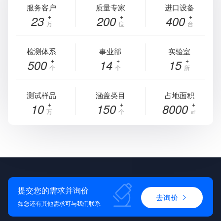
服务客户
质量专家
进口设备
23
200
400
万
位
台
检测体系
事业部
实验室
500
14
15
个
个
所
测试样品
涵盖类目
占地面积
10
150
8000
万
个
㎡
提交您的需求并询价
去询价
如您还有其他需求可与我们联系