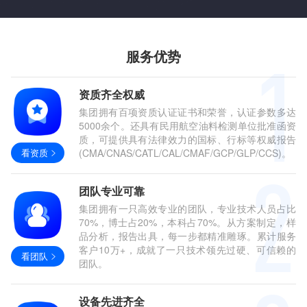
服务优势
资质齐全权威
集团拥有百项资质认证证书和荣誉，认证参数多达
5000余个。还具有民用航空油料检测单位批准函资
质，可提供具有法律效力的国标、行标等权威报告
看资质
(CMA/CNAS/CATL/CAL/CMAF/GCP/GLP/CCS)。
团队专业可靠
集团拥有一只高效专业的团队，专业技术人员占比
70%，博士占20%，本科占70%。从方案制定，样
品分析，报告出具，每一步都精准雕琢。累计服务
客户10万+，成就了一只技术领先过硬、可信赖的
看团队
团队。
设备先进齐全