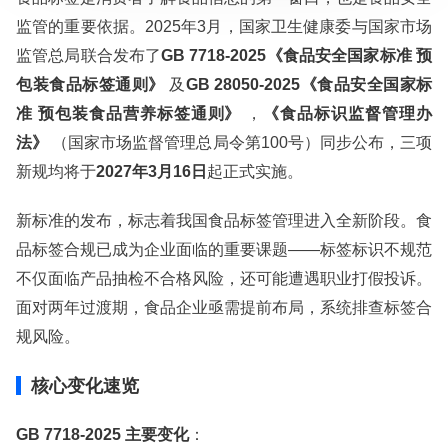
相关资质：可提供CMA、CNAS检测报告
服务模式：快递寄样、现场取样、人工送样
监管的重要依据。2025年3月，国家卫生健康委与国家市场
服务对象：企事业单位、高等院校、科研院所
监管总局联合发布了
GB 7718-2025《食品安全国家标准 预
服务方向：采购销售、竞标投标、生产研发、科研数据、诊
包装食品标签通则》
及
GB 28050-2025《食品安全国家标
断优化、司法服务
检测标准：国家标准、行业标准、企业标准、地方标准、国
准 预包装食品营养标签通则》
，
《食品标识监督管理办
外标准、非标定制
法》
（国家市场监督管理总局令第100号）同步公布，三项
新规均将于
2027年3月16日
起正式实施。
新标准的发布，标志着我国食品标签管理进入全新阶段。食
品标签合规已成为企业面临的重要课题——标签标识不规范
不仅面临产品抽检不合格风险，还可能遭遇职业打假投诉。
面对两年过渡期，食品企业亟需提前布局，系统排查标签合
规风险。
核心变化速览
GB 7718-2025 主要变化
：