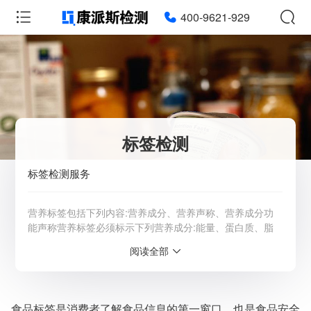
400-9621-929
标签检测
标签检测服务
营养标签包括下列内容:营养成分、营养声称、营养成分功
能声称营养标签必须标示下列营养成分:能量、蛋白质、脂
肪 （饱和脂肪酸，不饱和脂肪酸）、碳水化合物、钠等。
阅读全部
详情请咨询客服：4009-621-929
服务范围：全国
检测周期：5-7个工作日，可加急
食品标签是消费者了解食品信息的第一窗口，也是食品安全