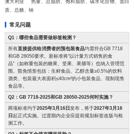
澳大利亚 热量、总脂肪、饱和脂肪、碳水化合物、蛋白
质、总糖、钠
常见问题
Q1：哪些食品需要做标签检测？
所有
直接提供给消费者的预包装食品
均需符合GB 7718
和GB 28050要求。新标准将“以计量方式销售的食
品”（如称重包装的糖果、坚果、果脯等）也纳入管理范
围。豁免情形包括：生鲜食品、乙醇含量≥0.5%的饮料
酒类、包装最大表面积≤40cm²的小包装食品、现制现售
食品等。
Q2：GB 7718-2025和GB 28050-2025何时实施？
两项标准均于
2025年3月16日
发布，将于
2027年3月16
日
起正式实施。过渡期内企业应提前规划标签改版与检
测工作。