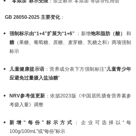
“零添加”标示受限
：禁止标示“零添加”等误导性用语
GB 28050-2025 主要变化
：
强制标示由“1+4”扩展为“1+6”
：新增
饱和脂肪（酸）
和
糖
（果糖、葡萄糖、蔗糖、麦芽糖、乳糖之和）两项强制
标示
儿童健康提示语
：营养成分表下方强制标注“
儿童青少年
应避免过量摄入盐油糖
”
NRV参考值更新
：依据2023版《中国居民膳食营养素参
考摄入量》调整
新增“每份”标示方式
：企业可选择以“每
100g/100mL”或“每份”标示