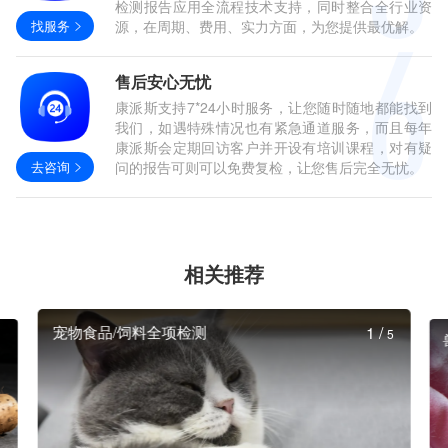
检测报告应用全流程技术支持，同时整合全行业资
找服务
源，在周期、费用、实力方面，为您提供最优解。
售后安心无忧
康派斯支持7*24小时服务，让您随时随地都能找到
我们，如遇特殊情况也有紧急通道服务，而且每年
康派斯会定期回访客户并开设有培训课程，对有疑
去咨询
问的报告可则可以免费复检，让您售后完全无忧。
相关推荐
宠物食品/饲料全项检测
1
/
5