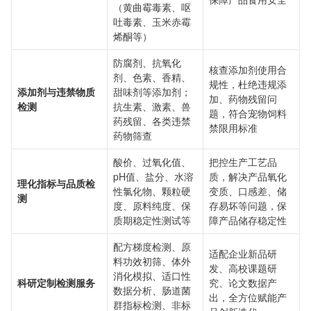
（黄曲霉毒素、呕
吐毒素、玉米赤霉
烯酮等）
防腐剂、抗氧化
核查添加剂使用合
剂、色素、香精、
规性，杜绝违规添
添加剂与违禁物质
甜味剂等添加剂；
加、药物残留问
检测
抗生素、激素、兽
题，符合宠物饲料
药残留、各类违禁
禁限用标准
药物筛查
酸价、过氧化值、
把控生产工艺品
pH值、盐分、水溶
质，解决产品氧化
理化指标与品质检
性氯化物、颗粒硬
变质、口感差、储
测
度、原料纯度、保
存易坏等问题，保
质期稳定性测试等
障产品储存稳定性
配方梯度检测、原
适配企业新品研
料功效初筛、体外
发、高校课题研
消化模拟、适口性
科研定制检测服务
究、论文数据产
数据分析、肠道菌
出，全方位赋能产
群指标检测、非标