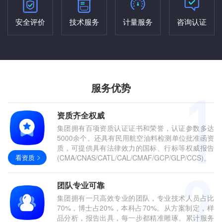
安全评价
技术服务
计量服务
咨询认证
服务优势
资质齐全权威
集团拥有百项资质认证证书和荣誉，认证参数多达
5000余个。还具有民用航空油料检测单位批准函资
质，可提供具有法律效力的国标、行标等权威报告
看资质
(CMA/CNAS/CATL/CAL/CMAF/GCP/GLP/CCS)。
团队专业可靠
集团拥有一只高效专业的团队，专业技术人员占比
70%，博士占20%，本科占70%。从方案制定，样
品分析，报告出具，每一步都精准雕琢。累计服务