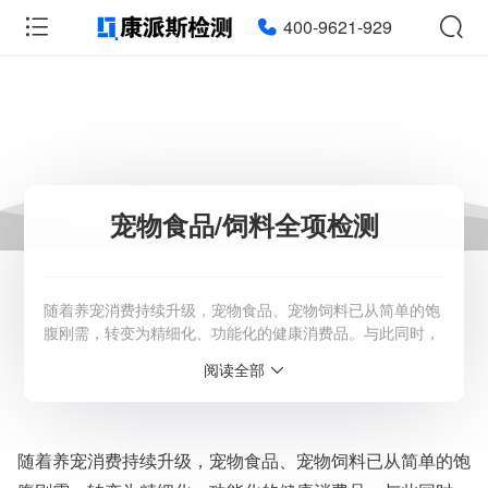
400-9621-929
宠物食品/饲料全项检测
随着养宠消费持续升级，宠物食品、宠物饲料已从简单的饱
腹刚需，转变为精细化、功能化的健康消费品。与此同时，
国内宠物行业监管体系日趋完善，《宠物饲料管理办法》
阅读全部
《宠物饲料卫生规定》等相关标准全面落地，对宠物主粮、
零食、保健品、饲料原料的安全、营养、品质提出了严苛要
求。 产品质量与安全，已然成为宠物食品企业立足市场、
打造品牌口碑、顺利通过市场
随着养宠消费持续升级，宠物食品、宠物饲料已从简单的饱