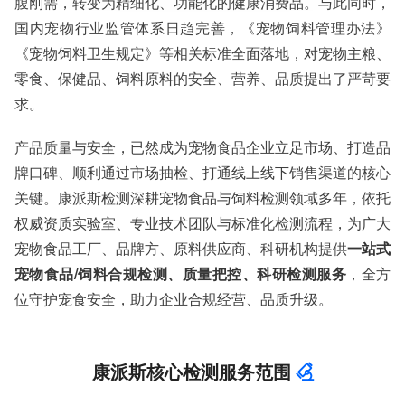
腹刚需，转变为精细化、功能化的健康消费品。与此同时，
服务范围：全国
检测周期：5-7个工作日，可加急
国内宠物行业监管体系日趋完善，《宠物饲料管理办法》
相关资质：可提供CMA、CNAS检测报告
《宠物饲料卫生规定》等相关标准全面落地，对宠物主粮、
服务模式：快递寄样、现场取样、人工送样
零食、保健品、饲料原料的安全、营养、品质提出了严苛要
服务对象：企事业单位、高等院校、科研院所
服务方向：采购销售、竞标投标、生产研发、科研数据、诊
求。
断优化、司法服务
检测标准：国家标准、行业标准、企业标准、地方标准、国
产品质量与安全，已然成为宠物食品企业立足市场、打造品
外标准、非标定制
牌口碑、顺利通过市场抽检、打通线上线下销售渠道的核心
关键。康派斯检测深耕宠物食品与饲料检测领域多年，依托
权威资质实验室、专业技术团队与标准化检测流程，为广大
宠物食品工厂、品牌方、原料供应商、科研机构提供
一站式
宠物食品/饲料合规检测、质量把控、科研检测服务
，全方
位守护宠食安全，助力企业合规经营、品质升级。
康派斯核心检测服务范围