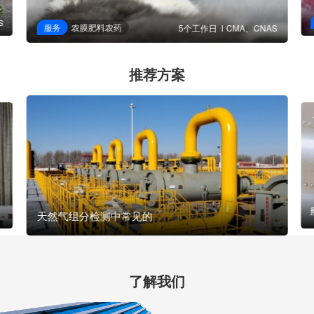
S
服务
农膜肥料农药
5个工作日
CMA、CNAS
推荐方案
天然气组分检测中常见的
了解我们