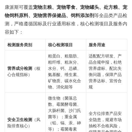
康派斯可覆盖
宠物主粮、宠物零食、宠物罐头、处方粮、宠
物饲料原料、宠物营养保健品、饲料添加剂
等全品类产品检
测，严格遵循国标及行业通用标准，核心检测项目及服务内
容如下：
检测服务类别
核心检测项目
服务用途
粗蛋白、粗脂肪、
适配配方研发、产
粗纤维、粗灰分、
品合规申报，杜绝
营养成分检测
（核
水分、钙、总磷、
营养虚标、配比失
心合规指标）
氨基酸、维生素、
衡问题，保障产品
矿物质、碳水化合
营养达标、宣传合
物、消化能等
规
微生物（菌落总
数、霉菌酵母菌、
大肠杆菌、沙门氏
全方位排查产品安
菌等）；重金属
安全卫生检测
（风
全隐患，规避市场
（铅、镉、汞、砷
险排查核心）
抽检不合格风险，
等）；霉菌毒素
保障产品食用安全