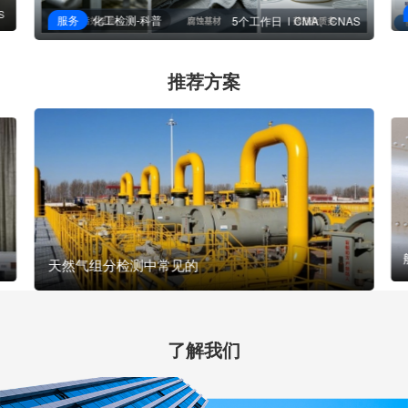
S
服务
化工检测-科普
5个工作日
CMA、CNAS
推荐方案
天然气组分检测中常见的
了解我们