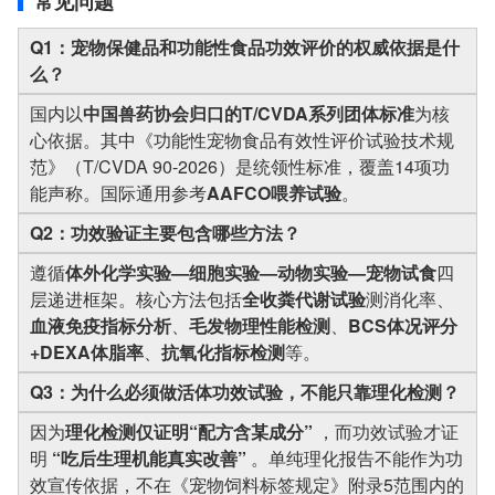
常见问题
Q1：宠物保健品和功能性食品功效评价的权威依据是什
么？
国内以
中国兽药协会归口的T/CVDA系列团体标准
为核
心依据。其中《功能性宠物食品有效性评价试验技术规
范》（T/CVDA 90-2026）是统领性标准，覆盖14项功
能声称。国际通用参考
AAFCO喂养试验
。
Q2：功效验证主要包含哪些方法？
遵循
体外化学实验—细胞实验—动物实验—宠物试食
四
层递进框架。核心方法包括
全收粪代谢试验
测消化率、
血液免疫指标分析
、
毛发物理性能检测
、
BCS体况评分
+DEXA体脂率
、
抗氧化指标检测
等。
Q3：为什么必须做活体功效试验，不能只靠理化检测？
因为
理化检测仅证明“配方含某成分”
，而功效试验才证
明
“吃后生理机能真实改善”
。单纯理化报告不能作为功
效宣传依据，不在《宠物饲料标签规定》附录5范围内的