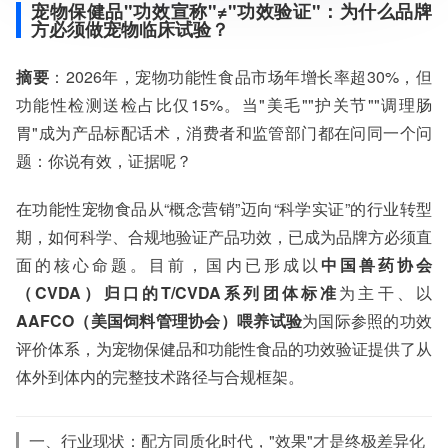
宠物保健品"功效宣称"≠"功效验证"：为什么品牌
方必须做宠物临床试验？
服务范围：全国
检测周期：5-7个工作日，可加急
摘要
：2026年，宠物功能性食品市场年增长率超30%，但
相关资质：可提供CMA、CNAS检测报告
功能性检测送检占比仅15%。当"美毛""护关节""调理肠
服务模式：快递寄样、现场取样、人工送样
服务对象：企事业单位、高等院校、科研院所
胃"成为产品标配话术，消费者和监管部门都在问同一个问
服务方向：采购销售、竞标投标、生产研发、科研数据、诊
题：你说有效，证据呢？
断优化、司法服务
检测标准：国家标准、行业标准、企业标准、地方标准、国
在功能性宠物食品从“概念营销”迈向“科学实证”的行业转型
外标准、非标定制
期，如何科学、合规地验证产品功效，已成为品牌方必须直
面的核心命题。目前，国内已形成以
中国兽药协会
（CVDA）归口的T/CVDA系列团体标准
为主干、以
AAFCO（美国饲料管理协会）喂养试验
为国际参照的功效
评价体系，为宠物保健品和功能性食品的功效验证提供了从
体外到体内的完整技术路径与合规框架。
一、行业现状：配方同质化时代，"效果"才是终极差异化