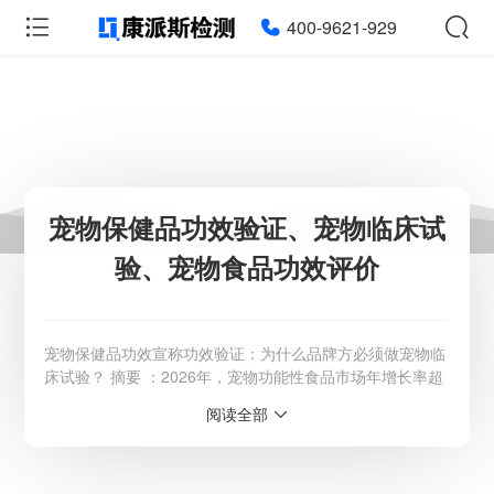
400-9621-929
宠物保健品功效验证、宠物临床试
验、宠物食品功效评价
宠物保健品功效宣称功效验证：为什么品牌方必须做宠物临
床试验？ 摘要 ：2026年，宠物功能性食品市场年增长率超
30%，但功能性检测送检占比仅15%。当美毛护关节调理肠
阅读全部
胃成为产品标配话术，消费者和监管部门都在问同一个问
题：你说有效，证据呢？ 一、行业现状：配方同质化时
代，效果才是终极差异化 宠物食品行业正在经历一场静默
的革命。 过去，产品竞争围绕原料产地、