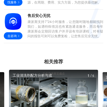
找服务
源，在周期、费用、实力方面，为您提供最优解。
售后安心无忧
康派斯支持7*24小时服务，让您随时随地都能找到
我们，如遇特殊情况也有紧急通道服务，而且每年
康派斯会定期回访客户并开设有培训课程，对有疑
去咨询
问的报告可则可以免费复检，让您售后完全无忧。
相关推荐
工业清洗剂配方分析与成
1
/
5