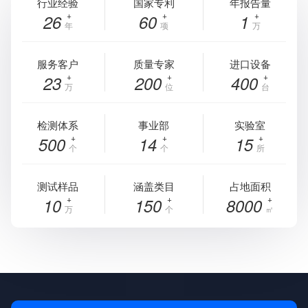
行业经验
国家专利
年报告量
26
60
1
年
项
万
服务客户
质量专家
进口设备
23
200
400
万
位
台
检测体系
事业部
实验室
500
14
15
个
个
所
测试样品
涵盖类目
占地面积
10
150
8000
万
个
㎡