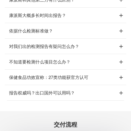
康派斯大概多长时间出报告？
依据什么检测标准做？
对我们出的检测报告有疑问怎么办？
不知道要检测什么项目怎么办？
保健食品功效宣称：27类功能获官方认可
报告权威吗？出口国外可以用吗？
交付流程