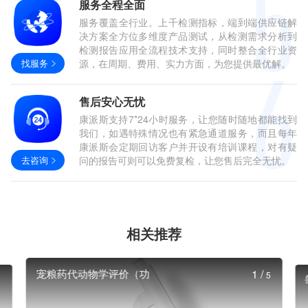
服务全程全面
服务覆盖全行业。上千检测指标，端到端供应链解
决方案全方位多维度产品测试，从检测需求分析到
检测报告应用全流程技术支持，同时整合全行业资
找服务
源，在周期、费用、实力方面，为您提供最优解。
售后安心无忧
康派斯支持7*24小时服务，让您随时随地都能找到
我们，如遇特殊情况也有紧急通道服务，而且每年
康派斯会定期回访客户并开设有培训课程，对有疑
去咨询
问的报告可则可以免费复检，让您售后完全无忧。
相关推荐
宠粮药代动物学评价（功
1
/
5