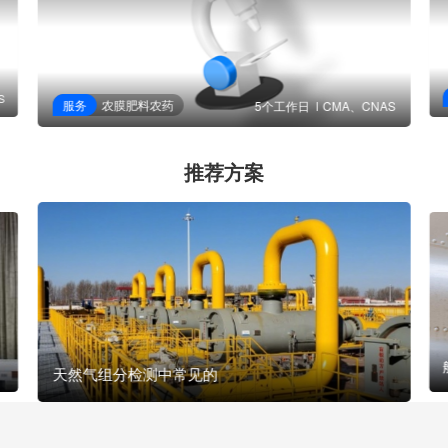
S
服务
农膜肥料农药
5个工作日
CMA、CNAS
推荐方案
天然气组分检测中常见的