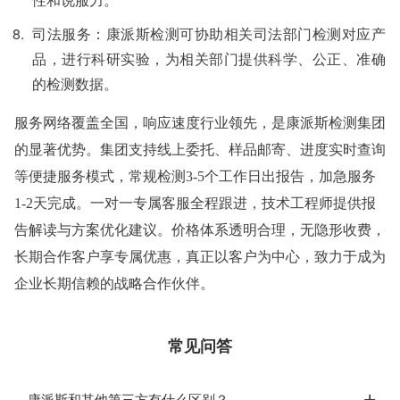
司法服务：康派斯检测可协助相关司法部门检测对应产
品，进行科研实验，为相关部门提供科学、公正、准确
的检测数据。
服务网络覆盖全国，响应速度行业领先，是康派斯检测集团
的显著优势。集团支持线上委托、样品邮寄、进度实时查询
等便捷服务模式，常规检测
3-5个工作日出报告，加急服务
1-2天完成。一对一专属客服全程跟进，技术工程师提供报
告解读与方案优化建议。价格体系透明合理，无隐形收费，
长期合作客户享专属优惠，真正以客户为中心，致力于成为
企业长期信赖的战略合作伙伴。
常见问答
康派斯和其他第三方有什么区别？