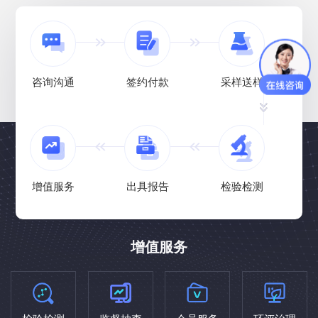
咨询沟通
签约付款
采样送样
增值服务
出具报告
检验检测
增值服务