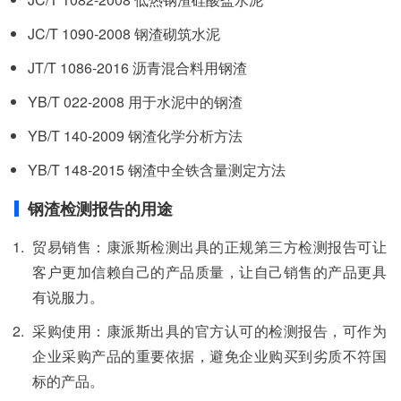
JC/T 1090-2008 钢渣砌筑水泥
JT/T 1086-2016 沥青混合料用钢渣
YB/T 022-2008 用于水泥中的钢渣
YB/T 140-2009 钢渣化学分析方法
YB/T 148-2015 钢渣中全铁含量测定方法
钢渣检测报告的用途
贸易销售：康派斯检测出具的正规第三方检测报告可让
客户更加信赖自己的产品质量，让自己销售的产品更具
有说服力。
采购使用：康派斯出具的官方认可的检测报告，可作为
企业采购产品的重要依据，避免企业购买到劣质不符国
标的产品。