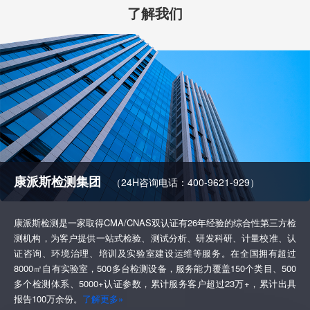
了解我们
康派斯检测集团
（24H咨询电话：400-9621-929）
康派斯检测是一家取得CMA/CNAS双认证有26年经验的综合性第三方检
测机构，为客户提供一站式检验、测试分析、研发科研、计量校准、认
证咨询、环境治理、培训及实验室建设运维等服务。在全国拥有超过
8000㎡自有实验室，500多台检测设备，服务能力覆盖150个类目、500
多个检测体系、5000+认证参数，累计服务客户超过23万+，累计出具
报告100万余份。
了解更多»