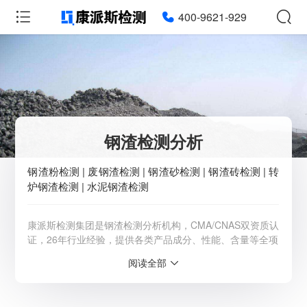
400-9621-929
钢渣检测分析
钢渣粉检测 | 废钢渣检测 | 钢渣砂检测 | 钢渣砖检测 | 转
炉钢渣检测 | 水泥钢渣检测
康派斯检测集团是钢渣检测分析机构，CMA/CNAS双资质认
证，26年行业经验，提供各类产品成分、性能、含量等全项
检测。8000㎡实验室，500+台设备，服务客户23万+。热
阅读全部
线：400-9621-929。
服务范围：全国