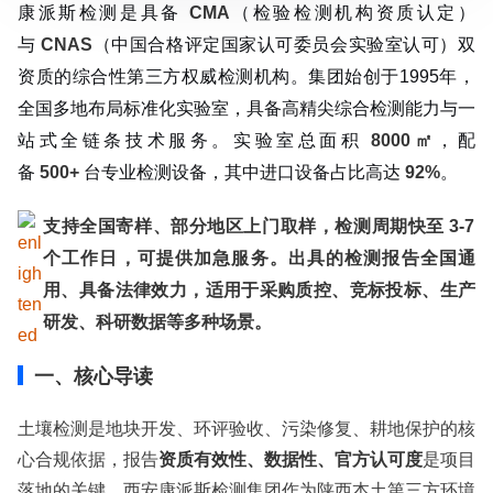
康派斯检测是具备
CMA
（检验检测机构资质认定）
服务范围：全国
与
CNAS
（中国合格评定国家认可委员会实验室认可）双
检测周期：5-7个工作日，可加急
资质的综合性第三方权威检测机构。
集团始创于1995年，
相关资质：可提供CMA、CNAS检测报告
全国多地布局标准化实验室，具备高精尖综合检测能力与一
服务模式：快递寄样、现场取样、人工送样
服务对象：企事业单位、高等院校、科研院所
站式全链条技术服务。
实验室总面积
8000㎡
，配
服务方向：采购销售、竞标投标、生产研发、科研数据、诊
备
500+
台专业检测设备，其中进口设备占比高达
92%
。
断优化、司法服务
检测标准：国家标准、行业标准、企业标准、地方标准、国
支持全国寄样、部分地区上门取样，检测周期快至
3-7
外标准、非标定制
个工作日，可提供加急服务。出具的检测报告全国通
用、具备法律效力，适用于采购质控、竞标投标、生产
研发、科研数据等多种场景。
一、核心导读
土壤检测是地块开发、环评验收、污染修复、耕地保护的核
心合规依据，报告
资质有效性、数据性、官方认可度
是项目
落地的关键。西安康派斯检测集团作为陕西本土第三方环境