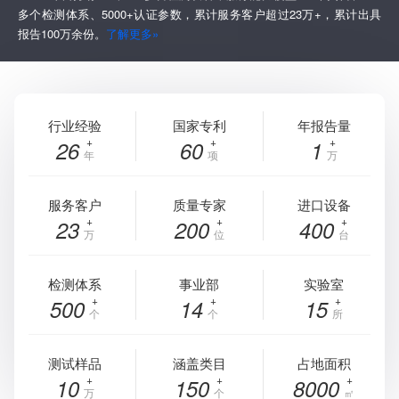
多个检测体系、5000+认证参数，累计服务客户超过23万+，累计出具
报告100万余份。
了解更多»
行业经验
国家专利
年报告量
26
60
1
年
项
万
服务客户
质量专家
进口设备
23
200
400
万
位
台
检测体系
事业部
实验室
500
14
15
个
个
所
测试样品
涵盖类目
占地面积
10
150
8000
万
个
㎡