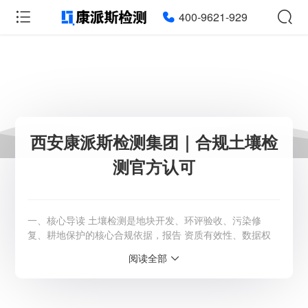
400-9621-929
西安康派斯检测集团｜合规土壤检
测官方认可
一、核心导读 土壤检测是地块开发、环评验收、污染修
复、耕地保护的核心合规依据，报告 资质有效性、数据权
威性、官方认可度 是项目落地的关键。西安康派斯检测集
阅读全部
团作为陕西本土权威第三方环境检测机构，拥有全套国家级
检测资质、标准化质控体系，是政府及大型企业定点合作检
测单位，出具的土壤检测报告可全面通过生态环境局、自然
资源局官方核查，适配各类政企项