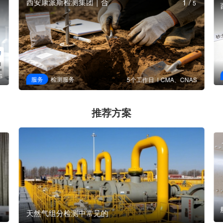
西安康派斯检测集团｜合
1
/
5
S
服务
检测服务
5个工作日
CMA、CNAS
推荐方案
天然气组分检测中常见的