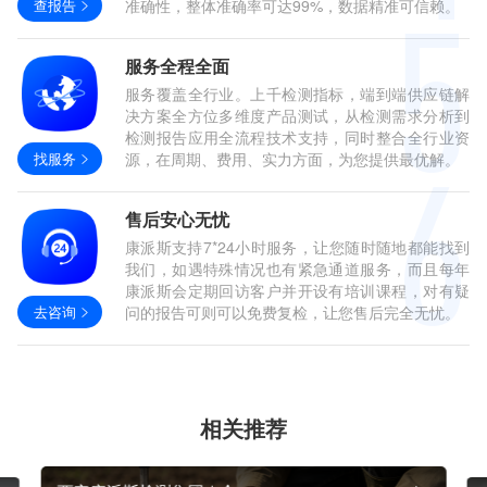
查报告
准确性，整体准确率可达99%，数据精准可信赖。
服务全程全面
服务覆盖全行业。上千检测指标，端到端供应链解
决方案全方位多维度产品测试，从检测需求分析到
检测报告应用全流程技术支持，同时整合全行业资
找服务
源，在周期、费用、实力方面，为您提供最优解。
售后安心无忧
康派斯支持7*24小时服务，让您随时随地都能找到
我们，如遇特殊情况也有紧急通道服务，而且每年
康派斯会定期回访客户并开设有培训课程，对有疑
去咨询
问的报告可则可以免费复检，让您售后完全无忧。
相关推荐