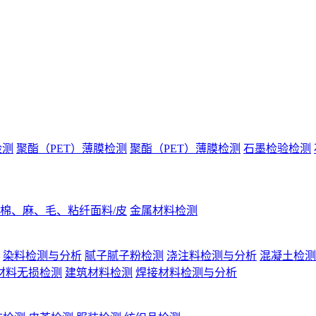
检测
聚酯（PET）薄膜检测
聚酯（PET）薄膜检测
石墨检验检测
棉、麻、毛、粘纤面料/皮
金属材料检测
染料检测与分析
腻子腻子粉检测
浇注料检测与分析
混凝土检测
材料无损检测
建筑材料检测
焊接材料检测与分析