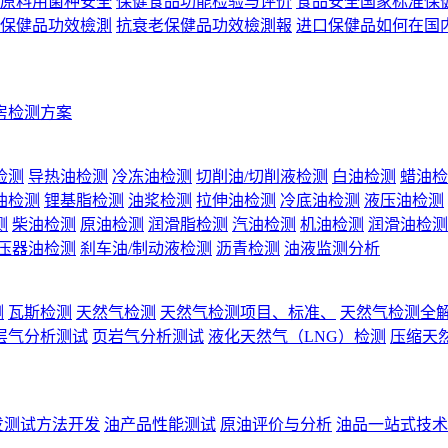
原料用菌种安全
保健食品功能检验与评价
食品安全国家标准保
保健品功效檢測
抗衰老保健品功效檢測報
进口保健品如何在国
房检测方案
检测
导热油检测
冷冻油检测
切削油/切削液检测
白油检测
蜡油检
油检测
锂基脂检测
油浆检测
拉伸油检测
冷底油检测
液压油检测
测
柴油检测
原油检测
润滑脂检测
汽油检测
机油检测
润滑油检测
压器油检测
刹车油/制动液检测
沥青检测
油液监测分析
测
瓦斯检测
天然气检测
天然气检测项目、标准、
天然气检测全解析
层气分析测试
页岩气分析测试
液化天然气（LNG）检测
压缩天
发测试方法开发
油产品性能测试
原油评价与分析
油品一站式技术