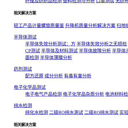
纤维及纺织品检测
塑料检测与分析
口罩测试
无纺
相关解决方案
轻工产品计量螺旋质量鉴
升降机质量分析解决方案
扫地
半导体测试
半导体失效分析测试：方
半导体失效分析之无损检
CP测试
半导体及材料测试
半导体故障分析
半导体
面检测
半导体薄膜分析
药剂测试
配方还原
成分分析
有毒有害分析
电子化学品测试
电子电气产品检测
电子化学品杂质分析
电池材料检
纯水检测
纯化水检测
二级RO纯水测试
二级RO纯水测试
实
相关解决方案