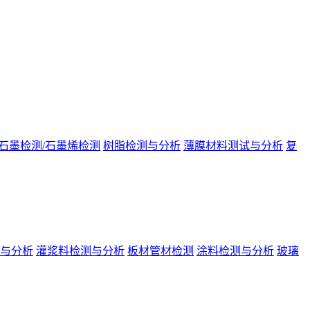
石墨检测/石墨烯检测
树脂检测与分析
薄膜材料测试与分析
复
与分析
灌浆料检测与分析
板材管材检测
涂料检测与分析
玻璃