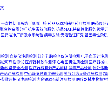
方案
一次性使用系统（SUS）检
药品及原料辅料药典检测
医药仪器
聚合物杂质分析
抗生素效价服务
药品MAH持证转化服务
微量
医药洁净厂房及水系统验
病毒去除/灭活验证研究
基因毒性杂质
册检测
血糖仪注册检测
红外乳腺检查仪注册检测
电子血压计注册
器械可靠性测试
医疗器械软件测评
心电图机注册检测
医疗器械F
电器设备安全检测
医疗器械有源产品测试
消毒产品检测
体外诊断
产品注册检测
中心静脉导管注册检测
关节训练设备注册检测
超
多参数监护仪注册检测
内窥镜取石篮注册检测
医疗器械生物相容