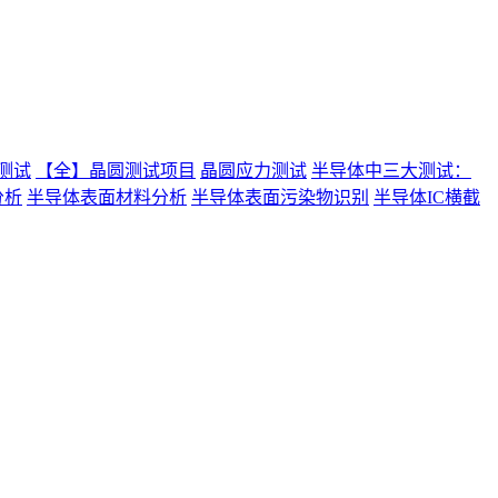
测试
【全】晶圆测试项目
晶圆应力测试
半导体中三大测试：
分析
半导体表面材料分析
半导体表面污染物识别
半导体IC横截