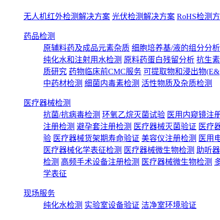
无人机红外检测解决方案
光伏检测解决方案
RoHS检测
药品检测
原辅料药及成品元素杂质
细胞培养基/液的组分分析
纯化水和注射用水检测
原料药蛋白残留分析
抗生素
质研究
药物临床前CMC服务
可提取物和浸出物(E&
中药材检测
细菌内毒素检测
活性物质及杂质检测
医疗器械检测
抗菌/抗病毒检测
环氧乙烷灭菌试验
医用内窥镜注
注册检测
避孕套注册检测
医疗器械灭菌验证
医疗
验
医疗器械货架期寿命验证
美容仪注册检测
医用
医疗器械化学表征检测
医疗器械微生物检测
助听器
检测
高频手术设备注册检测
医疗器械微生物检测
学表征
现场服务
纯化水检测
实验室设备验证
洁净室环境验证