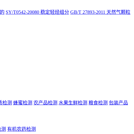
点的
SY/T0542-20080 稳定轻烃组分
GB/T 27893-2011 天然气颗粒
质检测
蜂蜜检测
农产品检测
水果生鲜检测
粮食检测
包装产品
检测
有机农药检测