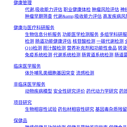
健康管理
代谢,吸收能力评估
职业健康体检
肿瘤风险评估
神
肿瘤早期筛查
代谢&amp;吸收能力评估
高发疾病风
健康与医疗科研服务
生物信息分析服务
功能医学检测服务
多组学科研服
检测
肠道功能健康评估
核苷酸检测
一碳代谢检测
Q10检测
胆汁酸检测
营养补充剂和功能性食品
转录
免疫系统检测
代谢系统检测
肠胃道系统检测
肠道
临床医学服务
体外哺乳类细胞基因突变
流感检测
非临床医学服务
动物疾病模型
安全性研究评价
药代动力学研究
药
项目研究
生物相容性试验
药包材相容性研究
基因毒杂质残留
保健品