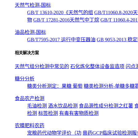
天然气检测-国标
GB/T 13610-2020《天然气的组
GB/T11060.8-20
物
GB/T 17281-2016天然气中丁烷
GB/T 11060.4-
油品检测-国标
GB/T7595-2017 运行中变压器油
GB 9053-2013 
相关解决方案
天然气组分检测中常见的
石化炼化整体设备监造项
闪点
糖分分析
糖类分析测定：果糖 葡萄
糖类检测分析-单糖多糖
食品农产检测
毛油检测
酒水饮品检测
食品源性成分检测之红薯
检测
标签检测
有毒有害物质检测
农膜肥料农药
宠粮药代动物学评价（功
兽药GCP临床试验检测服