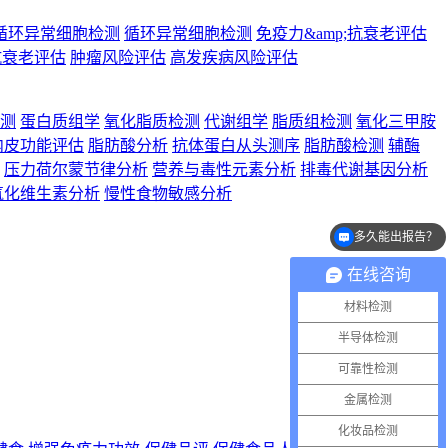
循环异常细胞检测
循环异常细胞检测
免疫力&amp;抗衰老评估
;抗衰老评估
肿瘤风险评估
高发疾病风险评估
检测
蛋白质组学
氧化脂质检测
代谢组学
脂质组检测
氧化三甲胺
内皮功能评估
脂肪酸分析
抗体蛋白从头测序
脂肪酸检测
辅酶
压力荷尔蒙节律分析
营养与毒性元素分析
排毒代谢基因分析
氧化维生素分析
慢性食物敏感分析
多久能出报告？
在线咨询
材料检测
半导体检测
可靠性检测
金属检测
化妆品检测