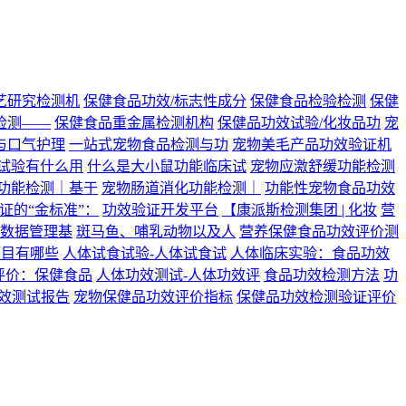
艺研究检测机
保健食品功效/标志性成分
保健食品检验检测
保健
检测——
保健食品重金属检测机构
保健品功效试验/化妆品功
宠
与口气护理
一站式宠物食品检测与功
宠物美毛产品功效验证机
试验有什么用
什么是大小鼠功能临床试
宠物应激舒缓功能检测
功能检测｜基于
宠物肠道消化功能检测｜
功能性宠物食品功效
证的“金标准”：
功效验证开发平台
【康派斯检测集团 | 化妆
营
数据管理基
斑马鱼、哺乳动物以及人
营养保健食品功效评价测
项目有哪些
人体试食试验-人体试食试
人体临床实验：食品功效
评价：保健食品
人体功效测试-人体功效评
食品功效检测方法
功
效测试报告
宠物保健品功效评价指标
保健品功效检测验证评价