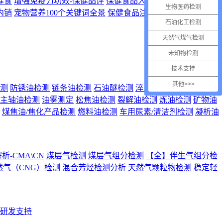
健食
增强免疫力功效-保健品评
保健食品人体试食试验的
保健
生物医药检测
内销
宠物营养100个关键词全景
保健食品注册与备案
石油化工检测
天然气煤气检测
未知物检测
技术支持
其他>>>
测
防锈油检测
链条油检测
石油醚检测
淬火油检测
皮边油检测
主轴油检测
油雾测定
松焦油检测
裂解油检测
炼油检测
矿物油
煤焦油/焦化产品检测
燃料油检测
车用尿素/清洁剂检测
凝析油
-CMA\CN
煤层气检测
煤层气组分检测
【全】伴生气组分检
然气（CNG）检测
混合芳烃检测分析
天然气颗粒物检测
稳定轻
研发支持