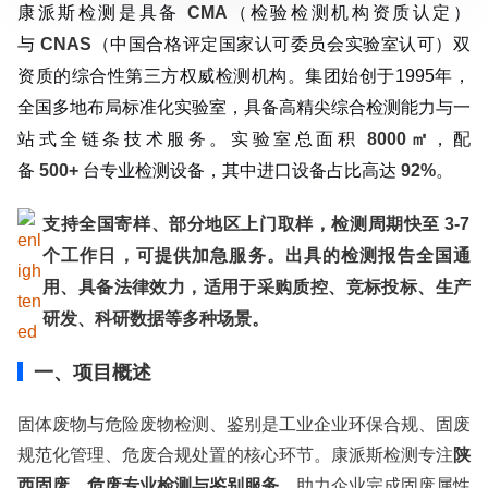
康派斯检测是具备
CMA
（检验检测机构资质认定）
服务范围：全国
与
CNAS
（中国合格评定国家认可委员会实验室认可）双
检测周期：5-7个工作日，可加急
资质的综合性第三方权威检测机构。集团始创于1995年，
相关资质：可提供CMA、CNAS检测报告
全国多地布局标准化实验室，具备高精尖综合检测能力与一
服务模式：快递寄样、现场取样、人工送样
服务对象：企事业单位、高等院校、科研院所
站式全链条技术服务。实验室总面积
8000㎡
，配
服务方向：采购销售、竞标投标、生产研发、科研数据、诊
备
500+
台专业检测设备，其中进口设备占比高达
92%
。
断优化、司法服务
检测标准：国家标准、行业标准、企业标准、地方标准、国
支持全国寄样、部分地区上门取样，检测周期快至
3-7
外标准、非标定制
个工作日，可提供加急服务。出具的检测报告全国通
用、具备法律效力，适用于采购质控、竞标投标、生产
研发、科研数据等多种场景。
一、项目概述
固体废物与危险废物检测、鉴别是工业企业环保合规、固废
规范化管理、危废合规处置的核心环节。康派斯检测专注
陕
西固废、危废专业检测与鉴别服务
，助力企业完成固废属性