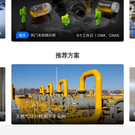
S
服务
热门未知物分析
5个工作日
CMA、CNAS
推荐方案
天然气组分检测中常见的