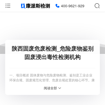
400-9621-929
陕西固废危废检测_危险废物鉴别
固废浸出毒性检测机构
一、项目概述 固体废物与危险废物检测、鉴别是工业企业
环保合规、固废规范化管理、危废合规处置的核心环节。康
派斯检测专注 陕西固废、危废专业检测与鉴别服务 ，助力
阅读全部
企业完成固废属性判定、危废鉴别、贮存填埋验收、资源化
利用评估，规避环保处罚风险。 二、核心检测项目 一般工
业固废检测 ：含水率、热值、灰分、重金属、浸出毒性、
腐蚀性、有机物含量等； 危险