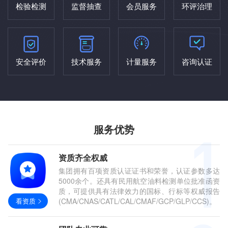
检验检测
监督抽查
会员服务
环评治理
安全评价
技术服务
计量服务
咨询认证
服务优势
资质齐全权威
集团拥有百项资质认证证书和荣誉，认证参数多达
5000余个。还具有民用航空油料检测单位批准函资
质，可提供具有法律效力的国标、行标等权威报告
看资质
(CMA/CNAS/CATL/CAL/CMAF/GCP/GLP/CCS)。