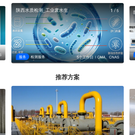
陕西水质检测_工业废水生
1
/
5
S
服务
检测服务
5个工作日
CMA、CNAS
推荐方案