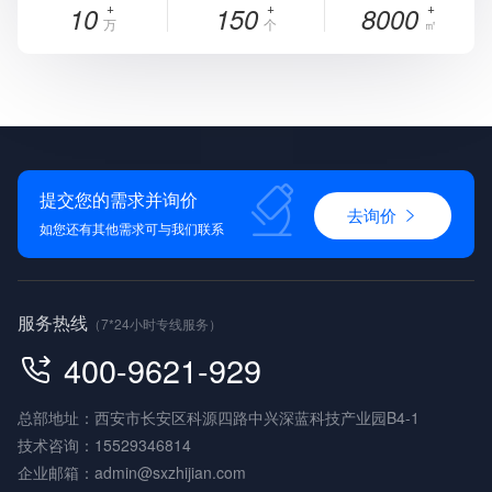
10
150
8000
万
个
㎡
提交您的需求并询价
去询价
如您还有其他需求可与我们联系
服务热线
（7*24小时专线服务）
400-9621-929
总部地址：西安市长安区科源四路中兴深蓝科技产业园B4-1
技术咨询：
15529346814
企业邮箱：
admin@sxzhijian.com