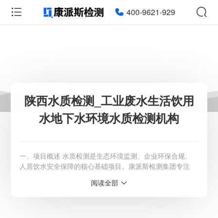
400-9621-929
陕西水质检测_工业废水生活饮用
水地下水环境水质检测机构
一、项目概述 水质检测是生态环境监测、企业环保合规、
人居饮水安全保障的核心基础项目。康派斯检测集团专注
陕西全域水质检测服务 ，覆盖各类地表水、地下水、工业
阅读全部
废水、生活污水、饮用水、景观水、养殖水等全品类水质监
测，为政府环保督查、企业环评验收、排污许可申报、场地
调查、水质应急排查提供权威CMA检测报告。 二、核心检
测项目 可开展百余项水质指标精准