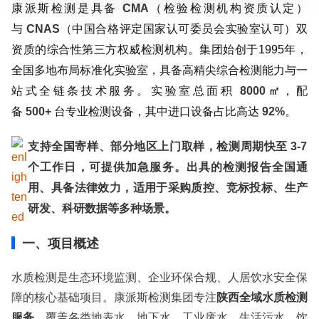
康派斯检测是具备
CMA
（检验检测机构资质认定）
服务范围：全国
与
CNAS
（中国合格评定国家认可委员会实验室认可）双
检测周期：5-7个工作日，可加急
资质的综合性第三方权威检测机构。集团始创于1995年，
相关资质：可提供CMA、CNAS检测报告
全国多地布局标准化实验室，具备高精尖综合检测能力与一
服务模式：快递寄样、现场取样、人工送样
服务对象：企事业单位、高等院校、科研院所
站式全链条技术服务。实验室总面积
8000㎡
，配
服务方向：采购销售、竞标投标、生产研发、科研数据、诊
备
500+
台专业检测设备，其中进口设备占比高达
92%
。
断优化、司法服务
检测标准：国家标准、行业标准、企业标准、地方标准、国
支持全国寄样、部分地区上门取样，检测周期快至
3-7
外标准、非标定制
个工作日，可提供加急服务。出具的检测报告全国通
用、具备法律效力，适用于采购质控、竞标投标、生产
研发、科研数据等多种场景。
一、项目概述
水质检测是生态环境监测、企业环保合规、人居饮水安全保
障的核心基础项目。康派斯检测集团专注
陕西全域水质检测
服务
，覆盖各类地表水、地下水、工业废水、生活污水、饮