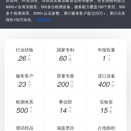
证咨询、环境治理、培训及实验室建设运维等服务。在全国拥有超过
8000㎡自有实验室，500多台检测设备，服务能力覆盖150个类目、500
多个检测体系、5000+认证参数，累计服务客户超过23万+，累计出具
报告100万余份。
了解更多»
行业经验
国家专利
年报告量
26
60
1
年
项
万
服务客户
质量专家
进口设备
23
200
400
万
位
台
检测体系
事业部
实验室
500
14
15
个
个
所
测试样品
涵盖类目
占地面积