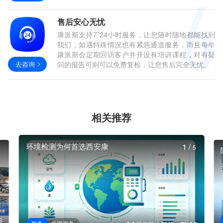
售后安心无忧
康派斯支持7*24小时服务，让您随时随地都能找到
我们，如遇特殊情况也有紧急通道服务，而且每年
康派斯会定期回访客户并开设有培训课程，对有疑
去咨询
问的报告可则可以免费复检，让您售后完全无忧。
相关推荐
环境检测为何首选西安康
1
/
5
S