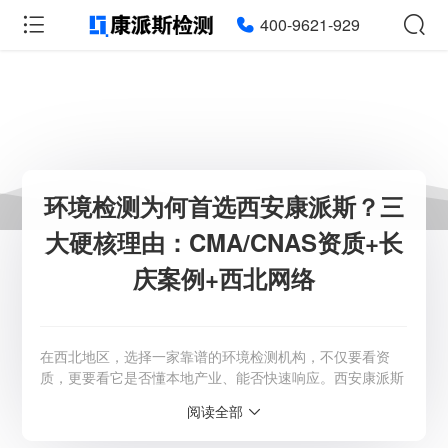
400-9621-929
环境检测为何首选西安康派斯？三
大硬核理由：CMA/CNAS资质+长
庆案例+西北网络
在西北地区，选择一家靠谱的环境检测机构，不仅要看资
质，更要看它是否懂本地产业、能否快速响应。西安康派斯
检测集团，正是凭借权威资质+能源主场+属地网络的三重优
阅读全部
势，成为众多企业的首选合作伙伴。 在环保监管日益趋严
的今天，企业面临的环境检测需求不再局限于简单的测一