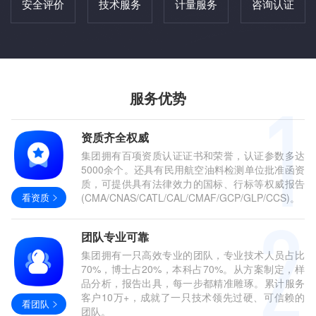
安全评价
技术服务
计量服务
咨询认证
服务优势
资质齐全权威
集团拥有百项资质认证证书和荣誉，认证参数多达
5000余个。还具有民用航空油料检测单位批准函资
质，可提供具有法律效力的国标、行标等权威报告
看资质
(CMA/CNAS/CATL/CAL/CMAF/GCP/GLP/CCS)。
团队专业可靠
集团拥有一只高效专业的团队，专业技术人员占比
70%，博士占20%，本科占70%。从方案制定，样
品分析，报告出具，每一步都精准雕琢。累计服务
客户10万+，成就了一只技术领先过硬、可信赖的
看团队
团队。