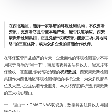
下，而是需要具备法律效力、能支撑环保验收、甚至能指导
污染治理的 权威数据 。西安康派
服务范围：全国
检测周期：5-7个工作日，可加急
在西北地区，选择一家靠谱的环境检测机构，不仅要看
相关资质：可提供CMA、CNAS检测报告
资质，更要看它是否懂本地产业、能否快速响应。西安
服务模式：快递寄样、现场取样、人工送样
康派斯检测集团，正是凭借“权威资质+能源主场+属地网
服务对象：企事业单位、高等院校、科研院所
络”的三重优势，成为众多企业的首选合作伙伴。
服务方向：采购销售、竞标投标、生产研发、科研数据、诊
断优化、司法服务
检测标准：国家标准、行业标准、企业标准、地方标准、国
在环保监管日益趋严的今天，企业面临的环境检测需求不再
外标准、非标定制
局限于简单的“测一下”，而是需要具备法律效力、能支撑环
保验收、甚至能指导污染治理的
权威数据
。西安康派斯检测
集团作为西北地区环境检测领域的标杆企业，为众多政府单
位及大型央企提供着专业服务。本文将深度解析选择康派斯
的三大核心理由。
一、 理由一：CMA/CNAS双资质，数据具备法律效力与国
际公信力