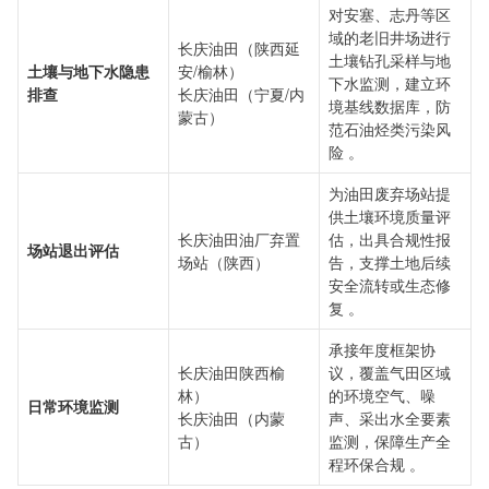
对安塞、志丹等区
域的老旧井场进行
长庆油田（陕西延
土壤钻孔采样与地
土壤与地下水隐患
安/榆林）
下水监测，建立环
排查
长庆油田（宁夏/内
境基线数据库，防
蒙古）
范石油烃类污染风
险 。
为油田废弃场站提
供土壤环境质量评
长庆油田油厂弃置
估，出具合规性报
场站退出评估
场站（陕西）
告，支撑土地后续
安全流转或生态修
复 。
承接年度框架协
长庆油田陕西榆
议，覆盖气田区域
林）
的环境空气、噪
日常环境监测
长庆油田（内蒙
声、采出水全要素
古）
监测，保障生产全
程环保合规 。