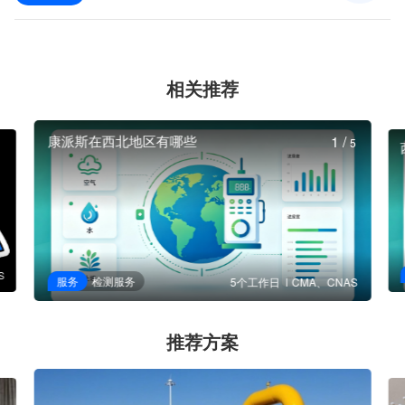
相关推荐
康派斯在西北地区有哪些
1
/
5
S
服务
检测服务
5个工作日
CMA、CNAS
推荐方案