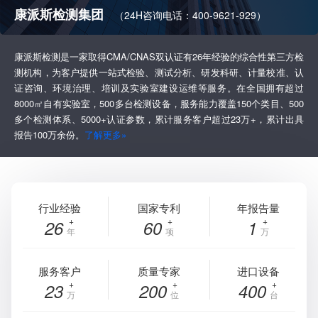
康派斯检测集团
（24H咨询电话：400-9621-929）
康派斯检测是一家取得CMA/CNAS双认证有26年经验的综合性第三方检
测机构，为客户提供一站式检验、测试分析、研发科研、计量校准、认
证咨询、环境治理、培训及实验室建设运维等服务。在全国拥有超过
8000㎡自有实验室，500多台检测设备，服务能力覆盖150个类目、500
多个检测体系、5000+认证参数，累计服务客户超过23万+，累计出具
报告100万余份。
了解更多»
行业经验
国家专利
年报告量
26
60
1
年
项
万
服务客户
质量专家
进口设备
23
200
400
万
位
台