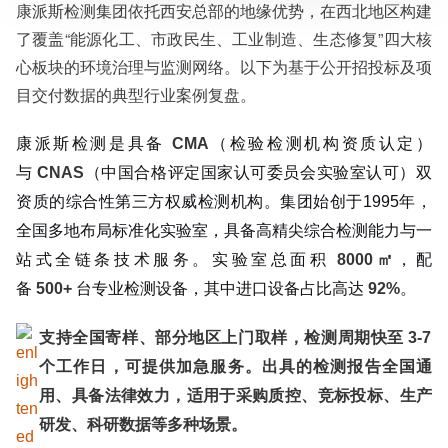
康派斯检测集团依托西安总部的地缘优势，在西北地区构建
了覆盖“能源化工、市政民生、工业制造、生态修复”四大核
服务范围：全国
检测周期：5-7个工作日，可加急
心板块的环境治理与监测网络。以下为基于公开招投标及项
相关资质：可提供CMA、CNAS检测报告
目交付数据的典型行业案例复盘。
服务模式：快递寄样、现场取样、人工送样
服务对象：企事业单位、高等院校、科研院所
康派斯检测是具备
服务方向：采购销售、竞标投标、生产研发、科研数据、诊
CMA
（检验检测机构资质认定）
断优化、司法服务
与
CNAS
（中国合格评定国家认可委员会实验室认可）双
检测标准：国家标准、行业标准、企业标准、地方标准、国
资质的综合性第三方权威检测机构。集团始创于1995年，
外标准、非标定制
全国多地布局标准化实验室，具备高精尖综合检测能力与一
站式全链条技术服务。实验室总面积
8000㎡
，配
备
500+
台专业检测设备，其中进口设备占比高达
92%
。
支持全国寄样、部分地区上门取样，检测周期快至
3-7
个工作日，可提供加急服务。出具的检测报告全国通
用、具备法律效力，适用于采购质控、竞标投标、生产
研发、科研数据等多种场景。