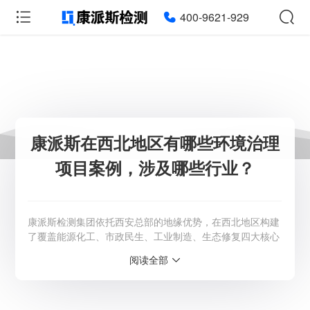
400-9621-929
康派斯在西北地区有哪些环境治理
项目案例，涉及哪些行业？
康派斯检测集团依托西安总部的地缘优势，在西北地区构建
了覆盖能源化工、市政民生、工业制造、生态修复四大核心
板块的环境治理与监测网络。以下为基于公开招投标及项目
阅读全部
交付数据的典型行业案例复盘。 一、能源化工：油气田全
生命周期环境监管 作为长庆油田、延长石油等能源巨头的
长期技术服务商，康派斯在该领域积累了最深厚的实战经
验，业务贯穿勘探、生产至废弃