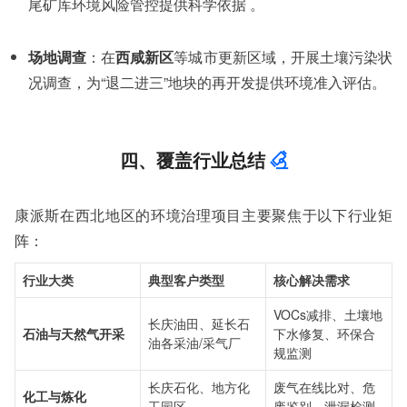
尾矿库环境风险管控提供科学依据 。
场地调查
：在
西咸新区
等城市更新区域，开展土壤污染状
况调查，为“退二进三”地块的再开发提供环境准入评估。
四、覆盖行业总结
康派斯在西北地区的环境治理项目主要聚焦于以下行业矩
阵：
行业大类
典型客户类型
核心解决需求
VOCs减排、土壤地
长庆油田、延长石
石油与天然气开采
下水修复、环保合
油各采油/采气厂
规监测
长庆石化、地方化
废气在线比对、危
化工与炼化
工园区
废鉴别、泄漏检测