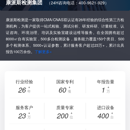
康派斯检测集团
（24H咨询电话：400-9621-929）
康派斯检测是一家取得CMA/CNAS双认证有26年经验的综合性第三方检
测机构，为客户提供一站式检验、测试分析、研发科研、计量校准、认
证咨询、环境治理、培训及实验室建设运维等服务。在全国拥有超过
8000㎡自有实验室，500多台检测设备，服务能力覆盖150个类目、500
多个检测体系、5000+认证参数，累计服务客户超过23万+，累计出具
报告100万余份。
了解更多»
行业经验
国家专利
年报告量
26
60
1
年
项
万
服务客户
质量专家
进口设备
23
200
400
万
位
台