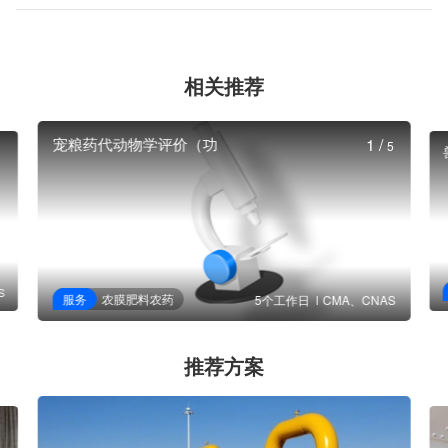
相关推荐
宠粮药代动物学评价（功
1
/
5
S
服务
农膜肥料农药
5个工作日
CMA、CNAS
推荐方案