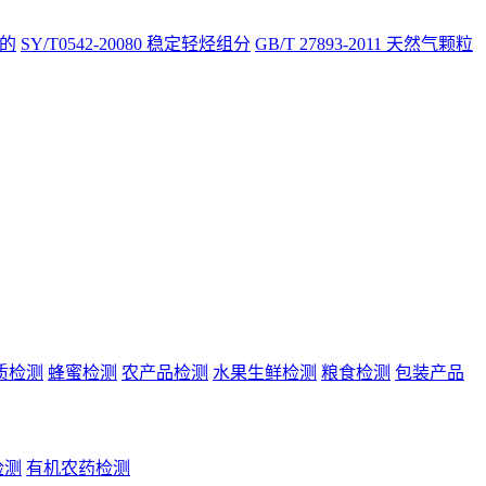
点的
SY/T0542-20080 稳定轻烃组分
GB/T 27893-2011 天然气颗粒
质检测
蜂蜜检测
农产品检测
水果生鲜检测
粮食检测
包装产品
检测
有机农药检测