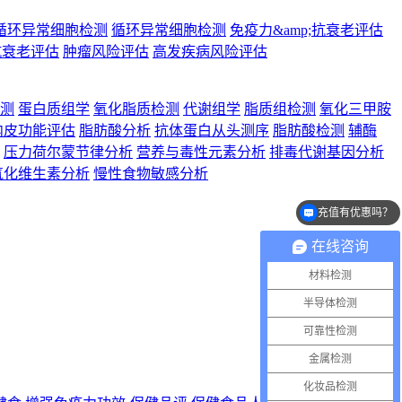
循环异常细胞检测
循环异常细胞检测
免疫力&amp;抗衰老评估
;抗衰老评估
肿瘤风险评估
高发疾病风险评估
检测
蛋白质组学
氧化脂质检测
代谢组学
脂质组检测
氧化三甲胺
内皮功能评估
脂肪酸分析
抗体蛋白从头测序
脂肪酸检测
辅酶
压力荷尔蒙节律分析
营养与毒性元素分析
排毒代谢基因分析
氧化维生素分析
慢性食物敏感分析
充值有优惠吗？
检测费用报价？
在线咨询
材料检测
半导体检测
可靠性检测
金属检测
化妆品检测