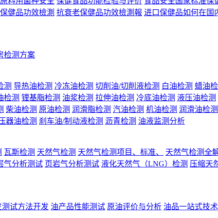
原料用菌种安全
保健食品功能检验与评价
食品安全国家标准保
保健品功效檢測
抗衰老保健品功效檢測報
进口保健品如何在国
房检测方案
检测
导热油检测
冷冻油检测
切削油/切削液检测
白油检测
蜡油检
油检测
锂基脂检测
油浆检测
拉伸油检测
冷底油检测
液压油检测
测
柴油检测
原油检测
润滑脂检测
汽油检测
机油检测
润滑油检测
压器油检测
刹车油/制动液检测
沥青检测
油液监测分析
测
瓦斯检测
天然气检测
天然气检测项目、标准、
天然气检测全解析
层气分析测试
页岩气分析测试
液化天然气（LNG）检测
压缩天
发测试方法开发
油产品性能测试
原油评价与分析
油品一站式技术