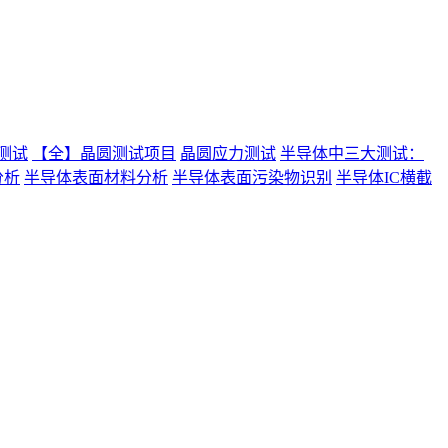
测试
【全】晶圆测试项目
晶圆应力测试
半导体中三大测试：
分析
半导体表面材料分析
半导体表面污染物识别
半导体IC横截