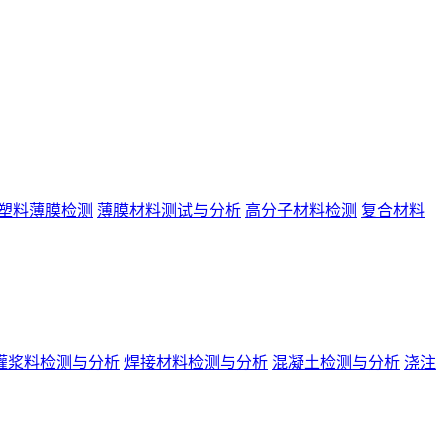
A塑料薄膜检测
薄膜材料测试与分析
高分子材料检测
复合材料
灌浆料检测与分析
焊接材料检测与分析
混凝土检测与分析
浇注