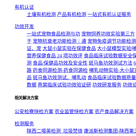
有机认证
土壤有机检测
产品有机检测
一站式有机认证服务
功效开发
一站式宠物食品检测与功
宠物饲养功效实验第三方
于
宠物抗衰老功能检测｜通
宠物免疫调节功能检测
证、宠
大鼠小鼠实验在保健食品
大小鼠模型实验|
营养保健食品 24 项功效评
食品临床试验数据安全
测
食品/保健品功效及安全性
斑马鱼功效测试方法
路
药食同源检测-药食同源检
哺乳动物实验-大小鼠
品
斑马鱼功效测试、哺乳动
食品临床试验数据质量
数据
燕窝临床试验功效验证研
功效研发服务
功效
相关解决方案
公安检察快检方案
农业监管快检方案
农产食品解决方案
检测服务
陕西二噁英检测_垃圾焚烧
康派斯检测集团-陕西第