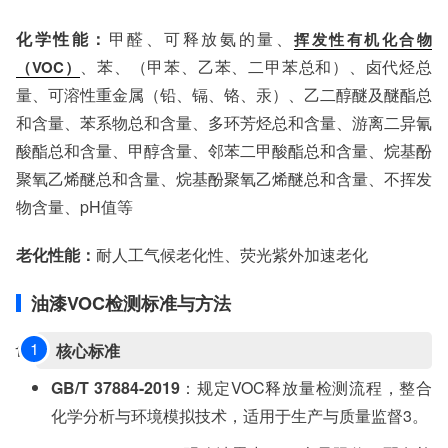
化学性能：
甲醛、可释放氨的量、
挥发性有机化合物
、苯、（甲苯、乙苯、二甲苯总和）、卤代烃总
（VOC）
量、可溶性重金属（铅、镉、铬、汞）、乙二醇醚及醚酯总
和含量、苯系物总和含量、多环芳烃总和含量、游离二异氰
酸酯总和含量、甲醇含量、邻苯二甲酸酯总和含量、烷基酚
聚氧乙烯醚总和含量、烷基酚聚氧乙烯醚总和含量、不挥发
物含量、pH值等
老化性能：
耐人工气候老化性、荧光紫外加速老化
油漆VOC检测标准与方法
核心标准
GB/T 37884-2019
‌：规定VOC释放量检测流程，整合
化学分析与环境模拟技术，适用于生产与质量监督3。