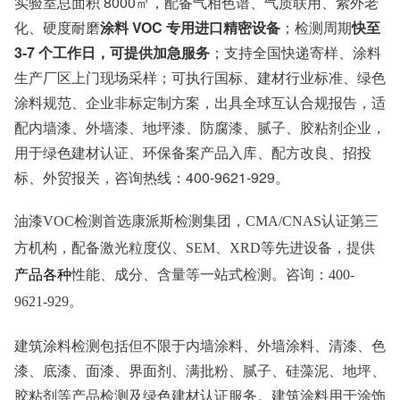
实验室总面积 8000㎡，配备气相色谱、气质联用、紫外老
服务模式：快递寄样、现场取样、人工送样
服务对象：企事业单位、高等院校、科研院所
化、硬度耐磨
涂料 VOC 专用进口精密设备
；检测周期
快至
服务方向：采购销售、竞标投标、生产研发、科研数据、诊
3-7 个工作日，可提供加急服务
；支持全国快递寄样、涂料
断优化、司法服务
生产厂区上门现场采样；可执行国标、建材行业标准、绿色
检测标准：国家标准、行业标准、企业标准、地方标准、国
外标准、非标定制
涂料规范、企业非标定制方案，出具全球互认合规报告，适
配内墙漆、外墙漆、地坪漆、防腐漆、腻子、胶粘剂企业，
用于绿色建材认证、环保备案产品入库、配方改良、招投
标、外贸报关，咨询热线：400-9621-929。
油漆VOC检测首选康派斯检测集团，
CMA/CNAS认证第三
方机构，配备激光粒度仪、SEM、XRD等先进设备，提供
产品各种
性能、成分、含量等一站式检测。咨询：
400-
9621-929。
建筑涂料检测包括但不限于内墙涂料、外墙涂料、清漆、色
漆、底漆、面漆、界面剂、满批粉、腻子、硅藻泥、地坪、
胶粘剂等产品检测及绿色建材认证服务。建筑涂料用于涂饰