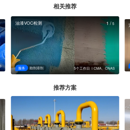
相关推荐
油漆VOC检测
1
/
5
S
服务
助剂溶剂
5个工作日
CMA、CNAS
推荐方案