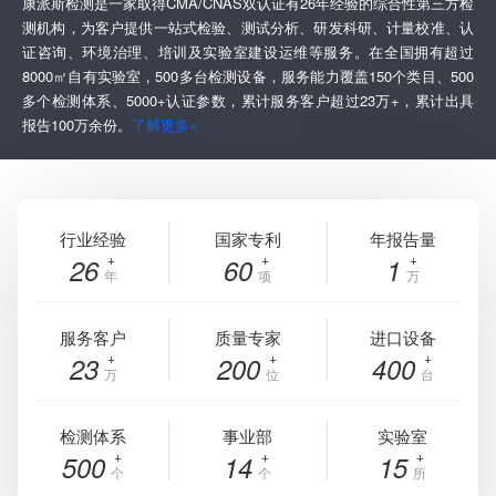
康派斯检测是一家取得CMA/CNAS双认证有26年经验的综合性第三方检
测机构，为客户提供一站式检验、测试分析、研发科研、计量校准、认
证咨询、环境治理、培训及实验室建设运维等服务。在全国拥有超过
8000㎡自有实验室，500多台检测设备，服务能力覆盖150个类目、500
多个检测体系、5000+认证参数，累计服务客户超过23万+，累计出具
报告100万余份。
了解更多»
行业经验
国家专利
年报告量
26
60
1
年
项
万
服务客户
质量专家
进口设备
23
200
400
万
位
台
检测体系
事业部
实验室
500
14
15
个
个
所