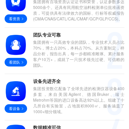
集团拥有百项资质认证证书和荣誉，认证参数多达
5000余个。还具有民用航空油料检测单位批准函资
质，可提供具有法律效力的国标、行标等权威报告
看资质
(CMA/CNAS/CATL/CAL/CMAF/GCP/GLP/CCS)。
团队专业可靠
集团拥有一只高效专业的团队，专业技术人员占比
70%，博士占20%，本科占70%。从方案制定，样
品分析，报告出具，每一步都精准雕琢。累计服务
客户10万+，成就了一只技术领先过硬、可信赖的
看团队
团队。
设备先进齐全
集团投资数亿配备了全球先进的检测仪器设备400
多套，来自美国Agilent、德国Bruker、瑞士
Metrohm等国的进口设备高达92%以上。组建了十
几所自有实验室，占地面积8000㎡。服务涵盖了
看设备
1000+细分领域。
数据精准可信