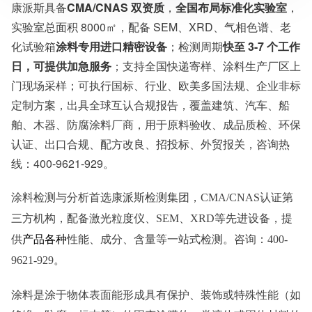
康派斯具备
CMA/CNAS 双资质
，
全国布局标准化实验室
，
相关资质：可提供CMA、CNAS检测报告
实验室总面积 8000㎡，配备 SEM、XRD、气相色谱、老
服务模式：快递寄样、现场取样、人工送样
服务对象：企事业单位、高等院校、科研院所
化试验箱
涂料专用进口精密设备
；检测周期
快至 3-7 个工作
服务方向：采购销售、竞标投标、生产研发、科研数据、诊
日，可提供加急服务
；支持全国快递寄样、涂料生产厂区上
断优化、司法服务
门现场采样；可执行国标、行业、欧美多国法规、企业非标
检测标准：国家标准、行业标准、企业标准、地方标准、国
外标准、非标定制
定制方案，出具全球互认合规报告，覆盖建筑、汽车、船
舶、木器、防腐涂料厂商，用于原料验收、成品质检、环保
认证、出口合规、配方改良、招投标、外贸报关，咨询热
线：400-9621-929。
涂料检测与分析首选康派斯检测集团，
CMA/CNAS认证第
三方机构，配备激光粒度仪、SEM、XRD等先进设备，提
供
产品各种
性能、成分、含量等一站式检测。咨询：
400-
9621-929。
涂料是涂于物体表面能形成具有保护、装饰或特殊性能（如