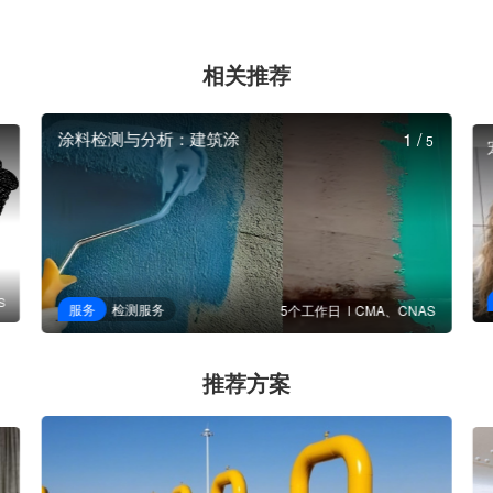
相关推荐
涂料检测与分析：建筑涂
1
/
5
S
服务
检测服务
5个工作日
CMA、CNAS
推荐方案