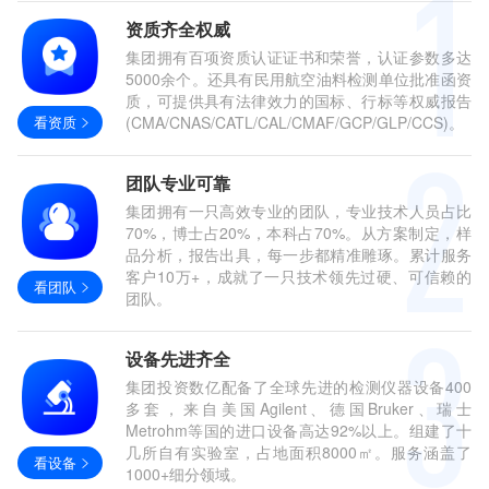
资质齐全权威
集团拥有百项资质认证证书和荣誉，认证参数多达
5000余个。还具有民用航空油料检测单位批准函资
质，可提供具有法律效力的国标、行标等权威报告
看资质
(CMA/CNAS/CATL/CAL/CMAF/GCP/GLP/CCS)。
团队专业可靠
集团拥有一只高效专业的团队，专业技术人员占比
70%，博士占20%，本科占70%。从方案制定，样
品分析，报告出具，每一步都精准雕琢。累计服务
客户10万+，成就了一只技术领先过硬、可信赖的
看团队
团队。
设备先进齐全
集团投资数亿配备了全球先进的检测仪器设备400
多套，来自美国Agilent、德国Bruker、瑞士
Metrohm等国的进口设备高达92%以上。组建了十
几所自有实验室，占地面积8000㎡。服务涵盖了
看设备
1000+细分领域。