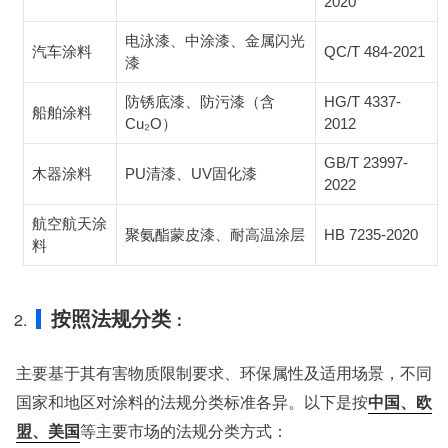
2020
电泳漆、中涂漆、金属闪光
汽车涂料
QC/T 484-2021
漆
防锈底漆、防污漆（含
HG/T 4337-
船舶涂料
Cu₂O）
2012
GB/T 23997-
木器涂料
PU清漆、UV固化漆
2022
航空航天涂
聚氨酯蒙皮漆、耐高温涂层
HB 7235-2020
料
按照法规分类
：
主要基于其有害物质限制要求、环保属性及适用场景，不同
国家和地区对涂料的法规分类标准各异。以下是按
中国、欧
盟、美国
等主要市场的法规分类方式：