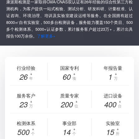
康派斯检测是一家取得CMA/CNAS双认证有26年经验的综合性第三方检
测机构，为客户提供一站式检验、测试分析、研发科研、计量校准、认
证咨询、环境治理、培训及实验室建设运维等服务。在全国拥有超过
8000㎡自有实验室，500多台检测设备，服务能力覆盖150个类目、500
多个检测体系、5000+认证参数，累计服务客户超过23万+，累计出具
报告100万余份。
了解更多»
行业经验
国家专利
年报告量
26
60
1
年
项
万
服务客户
质量专家
进口设备
23
200
400
万
位
台
检测体系
事业部
实验室
500
14
15
个
个
所