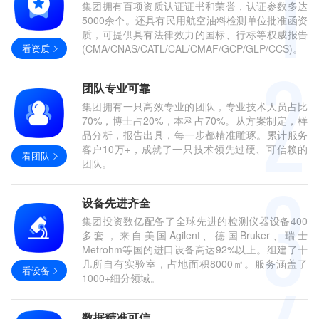
集团拥有百项资质认证证书和荣誉，认证参数多达
5000余个。还具有民用航空油料检测单位批准函资
质，可提供具有法律效力的国标、行标等权威报告
看资质
(CMA/CNAS/CATL/CAL/CMAF/GCP/GLP/CCS)。
团队专业可靠
集团拥有一只高效专业的团队，专业技术人员占比
70%，博士占20%，本科占70%。从方案制定，样
品分析，报告出具，每一步都精准雕琢。累计服务
客户10万+，成就了一只技术领先过硬、可信赖的
看团队
团队。
设备先进齐全
集团投资数亿配备了全球先进的检测仪器设备400
多套，来自美国Agilent、德国Bruker、瑞士
Metrohm等国的进口设备高达92%以上。组建了十
几所自有实验室，占地面积8000㎡。服务涵盖了
看设备
1000+细分领域。
数据精准可信