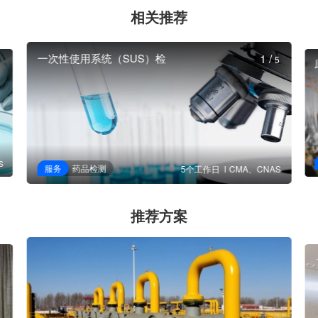
相关推荐
一次性使用系统（SUS）检
1
/
5
S
服务
药品检测
5个工作日
CMA、CNAS
推荐方案