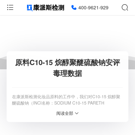
400-9621-929
原料C10-15 烷醇聚醚硫酸钠安评
毒理数据
在康派斯检测化妆品原料的工作中，我们对C10-15 烷醇聚
醚硫酸钠（INCI名称：SODIUM C10-15 PARETH
SULFATE）进行了全面的安全评估。这种原料被广泛应用
阅读全部
于化妆品和个人护理品中，主要作为清洁剂、起泡剂和乳化
剂使用。经过我们的评估，C10-15 烷醇聚醚硫酸钠在化妆
品中的使用是安全的，并且不属于禁用物质。我们依据《化
妆品安全评估技术导则》的要求，对可能的风险物质进行了