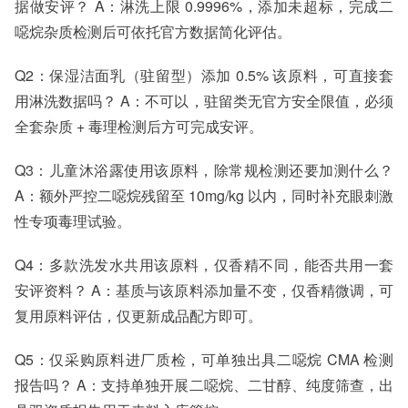
据做安评？ A：淋洗上限 0.9996%，添加未超标，完成二
噁烷杂质检测后可依托官方数据简化评估。
Q2：保湿洁面乳（驻留型）添加 0.5% 该原料，可直接套
用淋洗数据吗？ A：不可以，驻留类无官方安全限值，必须
全套杂质 + 毒理检测后方可完成安评。
Q3：儿童沐浴露使用该原料，除常规检测还要加测什么？
A：额外严控二噁烷残留至 10mg/kg 以内，同时补充眼刺激
性专项毒理试验。
Q4：多款洗发水共用该原料，仅香精不同，能否共用一套
安评资料？ A：基质与该原料添加量不变，仅香精微调，可
复用原料评估，仅更新成品配方即可。
Q5：仅采购原料进厂质检，可单独出具二噁烷 CMA 检测
报告吗？ A：支持单独开展二噁烷、二甘醇、纯度筛查，出