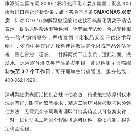
康派斯全国布局 8000㎡标准化日化专属实验室，配套 400
评
余台进口精密分析设备，旗下实验室具备
CMA/CNAS 双资
服务范围：全国
质
；针对 C10-15 烷醇聚醚硫酸钠这款乙氧基化阴离子清洁
检测周期：5-7个工作日，可加急
表活，提供原料杂质专项检测、全套毒理试验、合规安评报
相关资质：可提供CMA、CNAS检测报告
告一站式编制服务，严格遵循《化妆品安全评估技术导
服务模式：快递寄样、现场取样、人工送样
服务对象：企事业单位、高等院校、科研院所
则》，依托中检院官方原料使用数据简化淋洗产品评估流
服务方向：采购销售、竞标投标、生产研发、科研数据、诊
程，重点管控二噁烷、二甘醇两类工艺杂质，适配洁面、洗
断优化、司法服务
发水、沐浴露等淋洗类产品备案申报，常规检测 + 文稿编
检测标准：国家标准、行业标准、企业标准、地方标准、国
外标准、非标定制
制
快至 3-7 个工作日
，可开通加急出稿通道。服务热线：
400-9621-929。
深耕聚醚类表面活性剂合规评估赛道，精准把控该原料仅淋
洗类有官方限值的监管要求，精通二噁烷国标检测与风险评
估方法，无需冗余长周期毒理即可出具药监认可备案安评，
一对一日化法规工程师全程跟进原料送检、杂质检测、报告
定稿全流程。