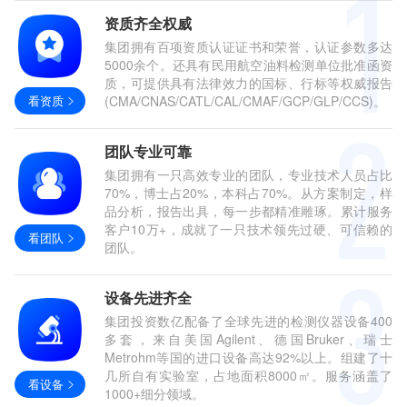
资质齐全权威
集团拥有百项资质认证证书和荣誉，认证参数多达
5000余个。还具有民用航空油料检测单位批准函资
质，可提供具有法律效力的国标、行标等权威报告
看资质
(CMA/CNAS/CATL/CAL/CMAF/GCP/GLP/CCS)。
团队专业可靠
集团拥有一只高效专业的团队，专业技术人员占比
70%，博士占20%，本科占70%。从方案制定，样
品分析，报告出具，每一步都精准雕琢。累计服务
客户10万+，成就了一只技术领先过硬、可信赖的
看团队
团队。
设备先进齐全
集团投资数亿配备了全球先进的检测仪器设备400
多套，来自美国Agilent、德国Bruker、瑞士
Metrohm等国的进口设备高达92%以上。组建了十
几所自有实验室，占地面积8000㎡。服务涵盖了
看设备
1000+细分领域。