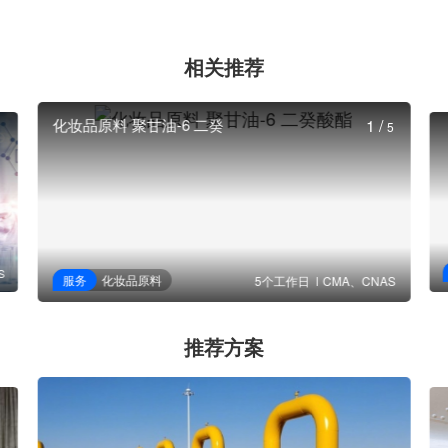
相关推荐
化妆品原料 聚甘油-6 二癸
1
/
5
S
服务
化妆品原料
5个工作日
CMA、CNAS
推荐方案