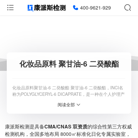
400-9621-929
化妆品原料 聚甘油-6 二癸酸酯
化妆品原料聚甘油-6 二癸酸酯 聚甘油-6 二癸酸酯，INCI名
称为POLYGLYCERYL-6 DICAPRATE，是一种在个人护理产
品如化妆品中广泛使用的乳化剂。这种原料已被列入《已使
阅读全部
用化妆品原料目录（2021年版）》，序号是03863，并且它
并不在《化妆品安全技术规范（2015年版）》所列的禁用
物质之列。根据《化妆品注册和备案检验项目要求》，对聚
康派斯检测是具备
CMA/CNAS 双资质
的综合性第三方权威
甘油-6 二癸酸酯进行了全面的检测，包括重金属、微
检测机构，全国多地布局 8000㎡标准化日化专属实验室，