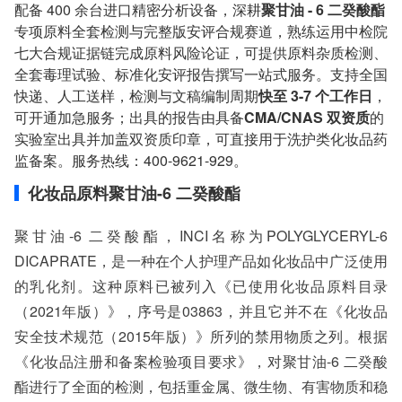
服务范围：全国
配备 400 余台进口精密分析设备，深耕
聚甘油 - 6 二癸酸酯
检测周期：5-7个工作日，可加急
专项原料全套检测与完整版安评合规赛道，熟练运用中检院
相关资质：可提供CMA、CNAS检测报告
七大合规证据链完成原料风险论证，可提供原料杂质检测、
服务模式：快递寄样、现场取样、人工送样
全套毒理试验、标准化安评报告撰写一站式服务。支持全国
服务对象：企事业单位、高等院校、科研院所
快递、人工送样，检测与文稿编制周期
快至 3-7 个工作日
，
服务方向：采购销售、竞标投标、生产研发、科研数据、诊
可开通加急服务；出具的报告由具备
CMA/CNAS 双资质
的
断优化、司法服务
检测标准：国家标准、行业标准、企业标准、地方标准、国
实验室出具并加盖双资质印章，可直接用于洗护类化妆品药
外标准、非标定制
监备案。服务热线：400-9621-929。
化妆品原料聚甘油-6 二癸酸酯
聚甘油-6 二癸酸酯，INCI名称为POLYGLYCERYL-6
DICAPRATE，是一种在个人护理产品如化妆品中广泛使用
的乳化剂。这种原料已被列入《已使用化妆品原料目录
（2021年版）》，序号是03863，并且它并不在《化妆品
安全技术规范（2015年版）》所列的禁用物质之列。根据
《化妆品注册和备案检验项目要求》，对聚甘油-6 二癸酸
酯进行了全面的检测，包括重金属、微生物、有害物质和稳