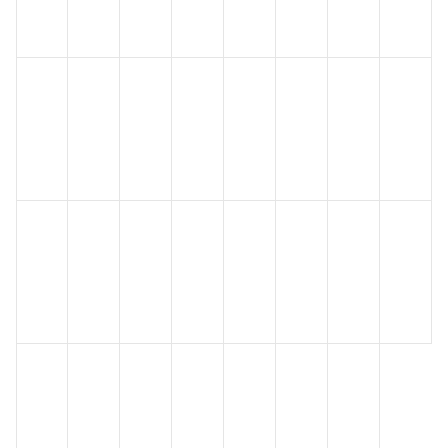
性检
性检
变检
畸变
检测
检测
检测
性检
测
测
测
检测
测
化妆
化妆
化妆
化妆
化妆
化妆
化妆
化妆
品生
品细
品变
品人
品局
品皮
品经
品全
殖发
菌回
态反
体斑
部淋
肤吸
皮吸
身暴
育毒
复突
应检
贴检
巴结
收检
收率
露量
性检
变检
测
测
检测
测
检测
检测
测
测
化妆
化妆
化妆
化妆
化妆
品每
化妆
化妆
化妆
品日
品安
品剂
品分
日允
品完
品简
品评
均使
全边
量反
子结
许摄
整版
化版
估报
用量
际值
应检
构式
入量
报告
报告
告
检测
检测
测
检测
检测
化妆
化妆
化妆
化妆
化妆
化妆
化妆
品毒
品驻
品分
品交
品理
品淋
品驻
代动
留因
配系
叉参
化性
洗类
留类
力学
子检
数检
照检
质检
检测
检测
检测
测
测
测
测