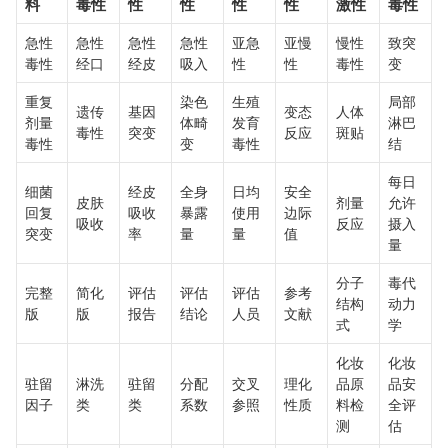
料
毒性
性
性
性
性
激性
毒性
急性
急性
急性
急性
亚急
亚慢
慢性
致突
毒性
经口
经皮
吸入
性
性
毒性
变
重复
染色
生殖
局部
遗传
基因
变态
人体
剂量
体畸
发育
淋巴
毒性
突变
反应
斑贴
毒性
变
毒性
结
每日
细菌
经皮
全身
日均
安全
皮肤
剂量
允许
回复
吸收
暴露
使用
边际
吸收
反应
摄入
突变
率
量
量
值
量
分子
毒代
完整
简化
评估
评估
评估
参考
结构
动力
版
版
报告
结论
人员
文献
式
学
化妆
化妆
驻留
淋洗
驻留
分配
交叉
理化
品原
品安
因子
类
类
系数
参照
性质
料检
全评
测
估