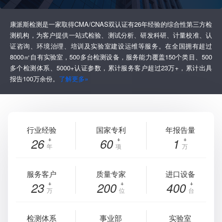
康派斯检测是一家取得CMA/CNAS双认证有26年经验的综合性第三方检
测机构，为客户提供一站式检验、测试分析、研发科研、计量校准、认
证咨询、环境治理、培训及实验室建设运维等服务。在全国拥有超过
8000㎡自有实验室，500多台检测设备，服务能力覆盖150个类目、500
多个检测体系、5000+认证参数，累计服务客户超过23万+，累计出具
报告100万余份。
了解更多»
行业经验
国家专利
年报告量
26
60
1
年
项
万
服务客户
质量专家
进口设备
23
200
400
万
位
台
检测体系
事业部
实验室