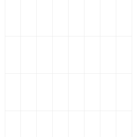
化妆
化妆
化妆
化妆
化妆
化妆
化妆
化妆
品
品
品
品
品
品
品
品
SCC
OEC
GRA
LOA
NOA
CIR
IFRA
BMD
S检
D检
S检
EL检
EL检
检测
检测
检测
测
测
测
测
测
化妆
化妆
化妆
化妆
化妆
化妆
化妆
化妆
品
品权
品评
品局
品
品
品刺
品致
NESI
威数
估指
部毒
ADI
TTC
激性
敏性
L检
据检
南检
性检
检测
检测
检测
检测
测
测
测
测
化妆
化妆
化妆
化妆
化妆
化妆
化妆
化妆
品眼
品系
品急
品急
品急
品急
品光
品光
刺激
统毒
性毒
性经
性经
性吸
毒性
敏性
性检
性检
性检
口检
皮检
入检
检测
检测
测
测
测
测
测
测
化妆
化妆
化妆
化妆
化妆
化妆
化妆
化妆
品重
品慢
品遗
品基
品染
品亚
品亚
品致
复剂
性毒
传毒
因突
色体
急性
慢性
突变
量毒