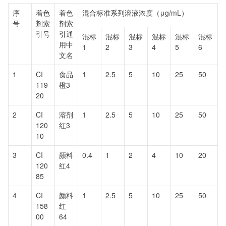
序
着色
着色
混合标准系列溶液浓度（μg/mL）
号
剂索
剂索
引号
引通
混标
混标
混标
混标
混标
混标
用中
1
2
3
4
5
6
文名
1
CI
食品
1
2.5
5
10
25
50
119
橙3
20
2
CI
溶剂
1
2.5
5
10
25
50
120
红3
10
3
CI
颜料
0.4
1
2
4
10
20
120
红4
85
4
CI
颜料
1
2.5
5
10
25
50
158
红
00
64