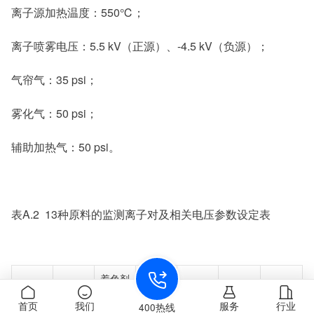
离子源加热温度：550℃；
离子喷雾电压：5.5 kV（正源）、-4.5 kV（负源）；
气帘气：35 psi；
雾化气：50 psi；
辅助加热气：50 psi。
表A.2 13种原料的监测离子对及相关电压参数设定表
着色剂
着色剂
索引通
电离模
母离子
子离子
碰撞能
序号
首页
我们
服务
行业
400热线
索引号
用中文
式
(m/z)
(m/z)
(CE)