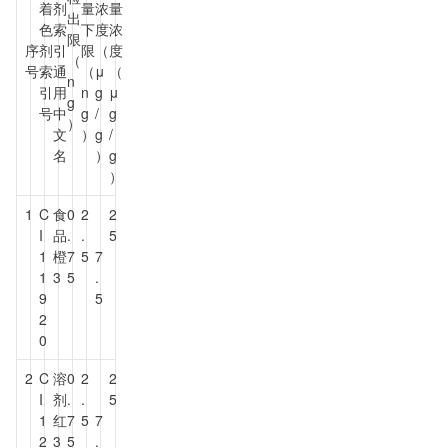
着
剂
量
浓
量
出
色
索
下
度
浓
限
序
剂
引
限
（
度
（
号
索
通
（
μ
（
n
引
用
n
g
μ
g
号
中
g
/
g
）
文
）
g
/
名
）
g
）
1
C
食
0
2
2
I
品
.
.
5
1
橙
7
5
7
1
3
5
.
9
5
2
0
2
C
溶
0
2
2
I
剂
.
.
5
1
红
7
5
7
2
3
5
.