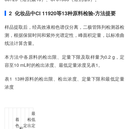
2 化妆品中CI 11920等13种原料检验-方法提要
样品提取后，经高效液相色谱仪分离，二极管阵列检测器检
测，根据保留时间和紫外光谱定性，峰面积定量，以标准曲
线法计算含量。
本方法中各原料的检出限、定量下限及取样量为0.2 g，定
容至10 mL时的检出浓度、最低定量浓度见表1。
表1 13种原料的检出限、检出浓度、定量下限和最低定量
浓度
最
着
检
低
色
定
出
定
检