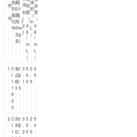
色
索
[
体
溶
序
浓
浓
剂
引
1
积
度
度
剂
索
通
]
（
号
（
（
[
引
用
（
m
μ
μ
2
号
中
m
L
g
g
]
文
g
）
/
/
名
）
m
m
L
L
）
）
1
C
食
1
3
5
2
5
I
品
2
.
0
.
0
1
橙
.
1
0
5
1
3
5
9
2
0
2
C
溶
1
3
5
2
5
I
剂
2
.
0
.
0
1
红
.
2
0
5