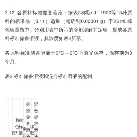
3.12 各原料标准储备溶液：按表2称取CI 11920等13种原
料的标准品（3.11）适量（精确到0.00001 g）于25 mL棕
色容量瓶中，分别用表中所示的溶剂溶解并定容，配成各原
料标准储备溶液，其浓度如表2所示。
各原料标准储备溶液于0℃～6℃下避光保存，保存期为3
个月。
表2 标准储备溶液和混合标准溶液的配制
标
混
准
合
储
标
着
称
备
准
色
样
移
定
溶
溶
着
剂
量
取
容
液
液