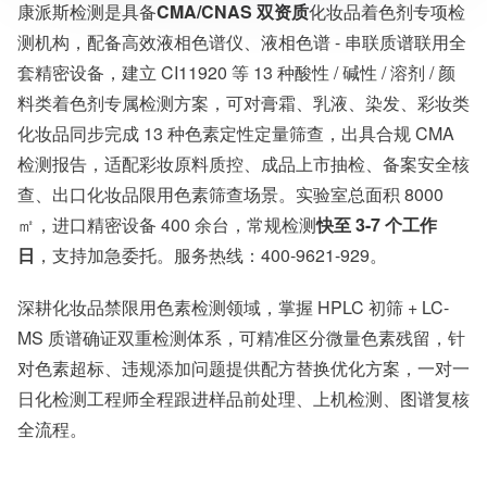
康派斯检测是具备
CMA/CNAS 双资质
化妆品着色剂专项检
服务模式：快递寄样、现场取样、人工送样
测机构，配备高效液相色谱仪、液相色谱 - 串联质谱联用全
服务对象：企事业单位、高等院校、科研院所
服务方向：采购销售、竞标投标、生产研发、科研数据、诊
套精密设备，建立 CI11920 等 13 种酸性 / 碱性 / 溶剂 / 颜
断优化、司法服务
料类着色剂专属检测方案，可对膏霜、乳液、染发、彩妆类
检测标准：国家标准、行业标准、企业标准、地方标准、国
化妆品同步完成 13 种色素定性定量筛查，出具合规 CMA
外标准、非标定制
检测报告，适配彩妆原料质控、成品上市抽检、备案安全核
查、出口化妆品限用色素筛查场景。实验室总面积 8000
㎡，进口精密设备 400 余台，常规检测
快至 3-7 个工作
日
，支持加急委托。服务热线：400-9621-929。
深耕化妆品禁限用色素检测领域，掌握 HPLC 初筛 + LC-
MS 质谱确证双重检测体系，可精准区分微量色素残留，针
对色素超标、违规添加问题提供配方替换优化方案，一对一
日化检测工程师全程跟进样品前处理、上机检测、图谱复核
全流程。