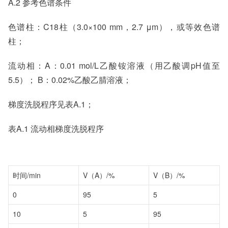
A.2 参考色谱条件
色谱柱：C18柱（3.0×100 mm，2.7 μm），或等效色谱
柱；
流动相：A：0.01 mol/L乙酸铵溶液（用乙酸调pH值至
5.5）； B：0.02%乙酸乙腈溶液；
梯度洗脱程序见表A.1；
表A.1 流动相梯度洗脱程序
时间/min
V（A）/%
V（B）/%
0
95
5
10
5
95