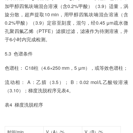
加甲醇四氢呋喃混合溶液（含0.2%甲酸）（3.9）适量，涡
旋分散，超声提取10 min，用甲醇四氢呋喃混合溶液（含
0.2%甲酸）（3.9）定容至刻度，混匀，经0.45 μm疏水微
孔聚四氟乙烯（PTFE）滤膜过滤，滤液作为待测溶液，并
于6小时内完成检测。
5.3 色谱条件
色谱柱： C18柱（4.6×250 mm，5 μm），或等效色谱柱；
流动相： A：乙腈（3.5）； B：0.02 mol/L乙酸铵溶液
（3.10）；梯度洗脱程序见表4。
表4 梯度洗脱程序
时间/min
V（A）/%
V（B）/%